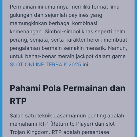
Permainan ini umumnya memiliki format lima
gulungan dan sejumlah paylines yang
memungkinkan berbagai kombinasi
kemenangan. Simbol-simbol khas seperti helm
perang, senjata, serta karakter heroik membuat
pengalaman bermain semakin menarik. Namun,
untuk benar-benar meraih jackpot dalam game
SLOT ONLINE TERBAIK 2025
ini.
Pahami Pola Permainan dan
RTP
Salah satu teknik dasar namun penting adalah
memahami RTP (Return to Player) dari slot
Trojan Kingdom. RTP adalah persentase