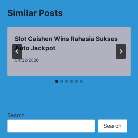
Similar Posts
Slot Caishen Wins Rahasia Sukses
Auto Jackpot
04/22/2026
Search
Search