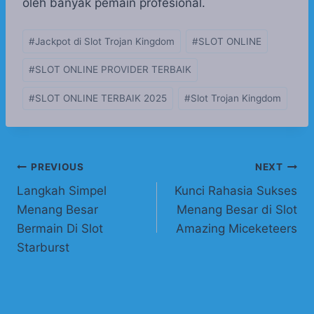
oleh banyak pemain profesional.
Post
#
Jackpot di Slot Trojan Kingdom
#
SLOT ONLINE
Tags:
#
SLOT ONLINE PROVIDER TERBAIK
#
SLOT ONLINE TERBAIK 2025
#
Slot Trojan Kingdom
Post
PREVIOUS
NEXT
Langkah Simpel
Kunci Rahasia Sukses
navigation
Menang Besar
Menang Besar di Slot
Bermain Di Slot
Amazing Miceketeers
Starburst