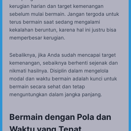
kerugian harian dan target kemenangan
sebelum mulai bermain. Jangan tergoda untuk
terus bermain saat sedang mengalami
kekalahan beruntun, karena hal ini justru bisa
memperbesar kerugian.
Sebaliknya, jika Anda sudah mencapai target
kemenangan, sebaiknya berhenti sejenak dan
nikmati hasilnya. Disiplin dalam mengelola
modal dan waktu bermain adalah kunci untuk
bermain secara sehat dan tetap
menguntungkan dalam jangka panjang.
Bermain dengan Pola dan
Waktu yang Tepat