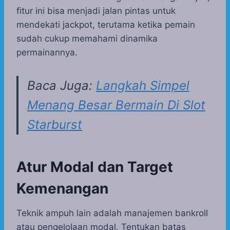
fitur ini bisa menjadi jalan pintas untuk
mendekati jackpot, terutama ketika pemain
sudah cukup memahami dinamika
permainannya.
Baca Juga:
Langkah Simpel
Menang Besar Bermain Di Slot
Starburst
Atur Modal dan Target
Kemenangan
Teknik ampuh lain adalah manajemen bankroll
atau pengelolaan modal. Tentukan batas