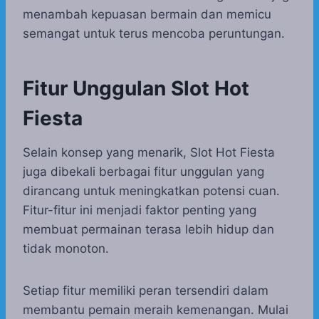
menambah kepuasan bermain dan memicu
semangat untuk terus mencoba peruntungan.
Fitur Unggulan Slot Hot
Fiesta
Selain konsep yang menarik, Slot Hot Fiesta
juga dibekali berbagai fitur unggulan yang
dirancang untuk meningkatkan potensi cuan.
Fitur-fitur ini menjadi faktor penting yang
membuat permainan terasa lebih hidup dan
tidak monoton.
Setiap fitur memiliki peran tersendiri dalam
membantu pemain meraih kemenangan. Mulai