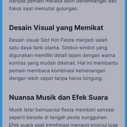
banyak pemain merasa lebih bersemangat dan
fokus saat memutar gulungan.
Desain Visual yang Memikat
Desain visual Slot Hot Fiesta menjadi salah
satu daya tarik utama. Simbol-simbol yang
digunakan memiliki detail tajam dengan warna
kontras yang mudah dikenali. Hal ini membantu
pemain membaca kombinasi kemenangan
dengan lebih cepat tanpa harus bingung.
Nuansa Musik dan Efek Suara
Musik latar bernuansa fiesta memberi sensasi
seperti berada di tengah pesta sungguhan.
Efek suara saat kombinasi menang muncul juga