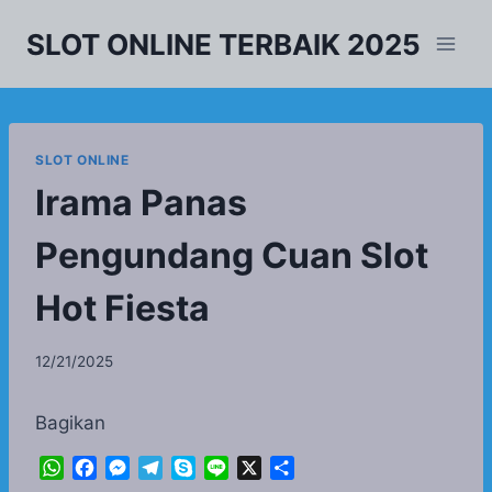
Skip
SLOT ONLINE TERBAIK 2025
to
content
SLOT ONLINE
Irama Panas
Pengundang Cuan Slot
Hot Fiesta
12/21/2025
Bagikan
W
F
M
T
S
L
X
S