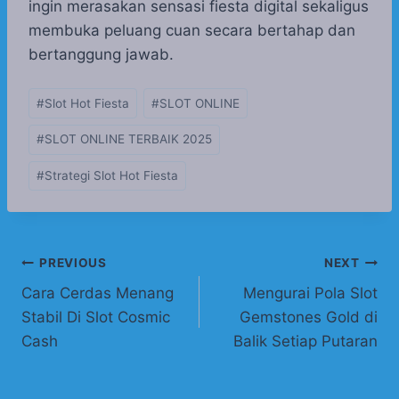
ingin merasakan sensasi fiesta digital sekaligus
membuka peluang cuan secara bertahap dan
bertanggung jawab.
Post
#
Slot Hot Fiesta
#
SLOT ONLINE
Tags:
#
SLOT ONLINE TERBAIK 2025
#
Strategi Slot Hot Fiesta
Post
PREVIOUS
NEXT
Cara Cerdas Menang
Mengurai Pola Slot
navigation
Stabil Di Slot Cosmic
Gemstones Gold di
Cash
Balik Setiap Putaran