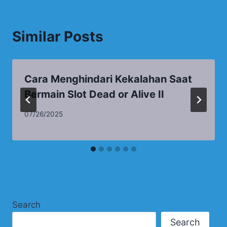
Similar Posts
Cara Menghindari Kekalahan Saat
Bermain Slot Dead or Alive II
07/26/2025
Search
Search