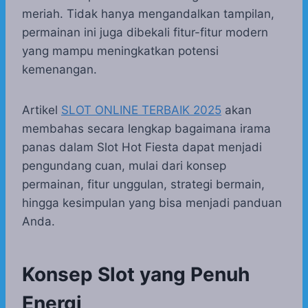
meriah. Tidak hanya mengandalkan tampilan,
permainan ini juga dibekali fitur-fitur modern
yang mampu meningkatkan potensi
kemenangan.
Artikel
SLOT ONLINE TERBAIK 2025
akan
membahas secara lengkap bagaimana irama
panas dalam Slot Hot Fiesta dapat menjadi
pengundang cuan, mulai dari konsep
permainan, fitur unggulan, strategi bermain,
hingga kesimpulan yang bisa menjadi panduan
Anda.
Konsep Slot yang Penuh
Energi