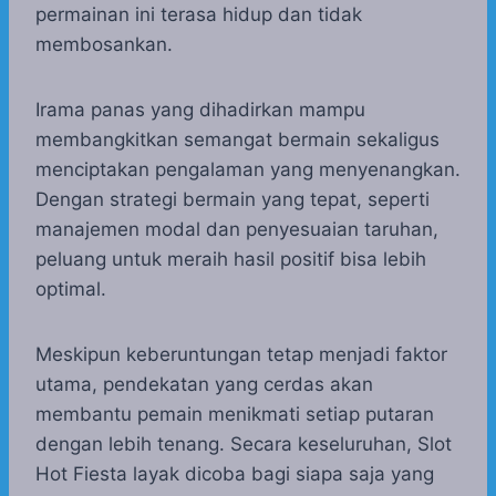
permainan ini terasa hidup dan tidak
membosankan.
Irama panas yang dihadirkan mampu
membangkitkan semangat bermain sekaligus
menciptakan pengalaman yang menyenangkan.
Dengan strategi bermain yang tepat, seperti
manajemen modal dan penyesuaian taruhan,
peluang untuk meraih hasil positif bisa lebih
optimal.
Meskipun keberuntungan tetap menjadi faktor
utama, pendekatan yang cerdas akan
membantu pemain menikmati setiap putaran
dengan lebih tenang. Secara keseluruhan, Slot
Hot Fiesta layak dicoba bagi siapa saja yang