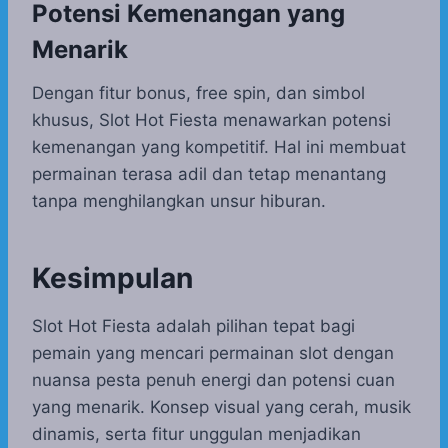
Potensi Kemenangan yang
Menarik
Dengan fitur bonus, free spin, dan simbol
khusus, Slot Hot Fiesta menawarkan potensi
kemenangan yang kompetitif. Hal ini membuat
permainan terasa adil dan tetap menantang
tanpa menghilangkan unsur hiburan.
Kesimpulan
Slot Hot Fiesta adalah pilihan tepat bagi
pemain yang mencari permainan slot dengan
nuansa pesta penuh energi dan potensi cuan
yang menarik. Konsep visual yang cerah, musik
dinamis, serta fitur unggulan menjadikan