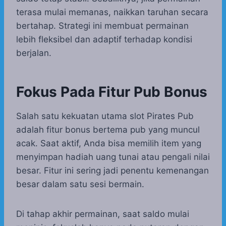
terasa mulai memanas, naikkan taruhan secara
bertahap. Strategi ini membuat permainan
lebih fleksibel dan adaptif terhadap kondisi
berjalan.
Fokus Pada Fitur Pub Bonus
Salah satu kekuatan utama slot Pirates Pub
adalah fitur bonus bertema pub yang muncul
acak. Saat aktif, Anda bisa memilih item yang
menyimpan hadiah uang tunai atau pengali nilai
besar. Fitur ini sering jadi penentu kemenangan
besar dalam satu sesi bermain.
Di tahap akhir permainan, saat saldo mulai