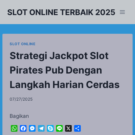
Skip
SLOT ONLINE TERBAIK 2025
to
content
SLOT ONLINE
Strategi Jackpot Slot
Pirates Pub Dengan
Langkah Harian Cerdas
07/27/2025
Bagikan
W
F
M
T
S
L
X
S