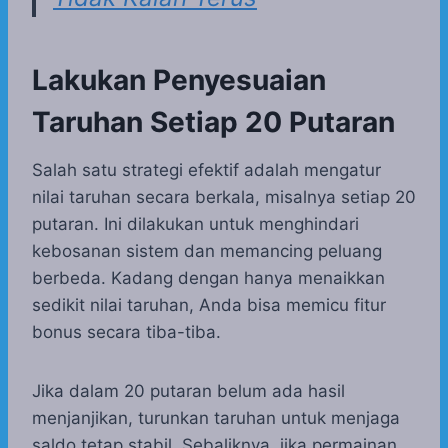
Lakukan Penyesuaian
Taruhan Setiap 20 Putaran
Salah satu strategi efektif adalah mengatur
nilai taruhan secara berkala, misalnya setiap 20
putaran. Ini dilakukan untuk menghindari
kebosanan sistem dan memancing peluang
berbeda. Kadang dengan hanya menaikkan
sedikit nilai taruhan, Anda bisa memicu fitur
bonus secara tiba-tiba.
Jika dalam 20 putaran belum ada hasil
menjanjikan, turunkan taruhan untuk menjaga
saldo tetap stabil. Sebaliknya, jika permainan