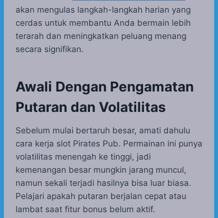
akan mengulas langkah-langkah harian yang
cerdas untuk membantu Anda bermain lebih
terarah dan meningkatkan peluang menang
secara signifikan.
Awali Dengan Pengamatan
Putaran dan Volatilitas
Sebelum mulai bertaruh besar, amati dahulu
cara kerja slot Pirates Pub. Permainan ini punya
volatilitas menengah ke tinggi, jadi
kemenangan besar mungkin jarang muncul,
namun sekali terjadi hasilnya bisa luar biasa.
Pelajari apakah putaran berjalan cepat atau
lambat saat fitur bonus belum aktif.