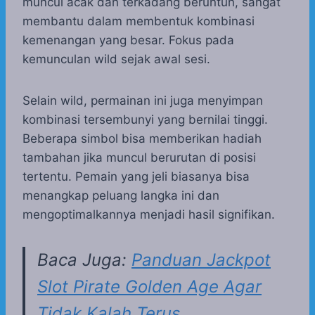
muncul acak dan terkadang beruntun, sangat
membantu dalam membentuk kombinasi
kemenangan yang besar. Fokus pada
kemunculan wild sejak awal sesi.
Selain wild, permainan ini juga menyimpan
kombinasi tersembunyi yang bernilai tinggi.
Beberapa simbol bisa memberikan hadiah
tambahan jika muncul berurutan di posisi
tertentu. Pemain yang jeli biasanya bisa
menangkap peluang langka ini dan
mengoptimalkannya menjadi hasil signifikan.
Baca Juga:
Panduan Jackpot
Slot Pirate Golden Age Agar
Tidak Kalah Terus