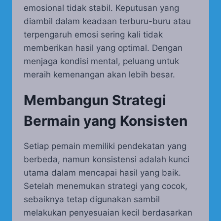
emosional tidak stabil. Keputusan yang
diambil dalam keadaan terburu-buru atau
terpengaruh emosi sering kali tidak
memberikan hasil yang optimal. Dengan
menjaga kondisi mental, peluang untuk
meraih kemenangan akan lebih besar.
Membangun Strategi
Bermain yang Konsisten
Setiap pemain memiliki pendekatan yang
berbeda, namun konsistensi adalah kunci
utama dalam mencapai hasil yang baik.
Setelah menemukan strategi yang cocok,
sebaiknya tetap digunakan sambil
melakukan penyesuaian kecil berdasarkan