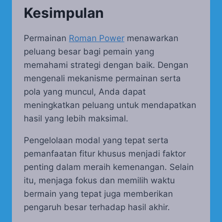
Kesimpulan
Permainan
Roman Power
menawarkan
peluang besar bagi pemain yang
memahami strategi dengan baik. Dengan
mengenali mekanisme permainan serta
pola yang muncul, Anda dapat
meningkatkan peluang untuk mendapatkan
hasil yang lebih maksimal.
Pengelolaan modal yang tepat serta
pemanfaatan fitur khusus menjadi faktor
penting dalam meraih kemenangan. Selain
itu, menjaga fokus dan memilih waktu
bermain yang tepat juga memberikan
pengaruh besar terhadap hasil akhir.