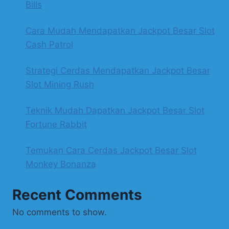
Bills
Cara Mudah Mendapatkan Jackpot Besar Slot
Cash Patrol
Strategi Cerdas Mendapatkan Jackpot Besar
Slot Mining Rush
Teknik Mudah Dapatkan Jackpot Besar Slot
Fortune Rabbit
Temukan Cara Cerdas Jackpot Besar Slot
Monkey Bonanza
Recent Comments
No comments to show.