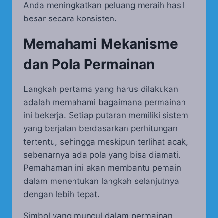
Anda meningkatkan peluang meraih hasil
besar secara konsisten.
Memahami Mekanisme
dan Pola Permainan
Langkah pertama yang harus dilakukan
adalah memahami bagaimana permainan
ini bekerja. Setiap putaran memiliki sistem
yang berjalan berdasarkan perhitungan
tertentu, sehingga meskipun terlihat acak,
sebenarnya ada pola yang bisa diamati.
Pemahaman ini akan membantu pemain
dalam menentukan langkah selanjutnya
dengan lebih tepat.
Simbol yang muncul dalam permainan