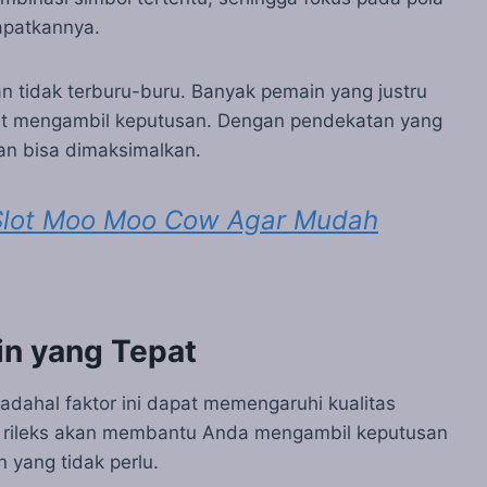
apatkannya.
dan tidak terburu-buru. Banyak pemain yang justru
pat mengambil keputusan. Dengan pendekatan yang
an bisa dimaksimalkan.
Slot Moo Moo Cow Agar Mudah
n yang Tepat
adahal faktor ini dapat memengaruhi kualitas
n rileks akan membantu Anda mengambil keputusan
 yang tidak perlu.