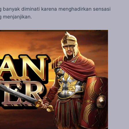
g banyak diminati karena menghadirkan sensasi
 menjanjikan.