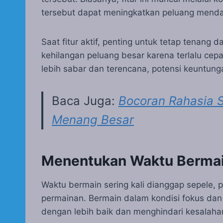
tersebut dapat meningkatkan peluang mend
Saat fitur aktif, penting untuk tetap tenang 
kehilangan peluang besar karena terlalu ce
lebih sabar dan terencana, potensi keuntung
Baca Juga:
Bocoran Rahasia 
Menang Besar
Menentukan Waktu Bermai
Waktu bermain sering kali dianggap sepele, p
permainan. Bermain dalam kondisi fokus da
dengan lebih baik dan menghindari kesalahan