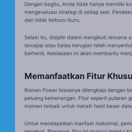
Dengan begitu, Anda tidak hanya memiliki kon
mengevaluasi strategi di setiap sesi. Pende
dan tidak terburu-buru.
Selain itu, disiplin dalam mengikuti rencana
tercapai atau batas kerugian telah menyentu
berhenti. Kebiasaan ini akan membantu men
Memanfaatkan Fitur Khus
Roman Power biasanya dilengkapi dengan be
peluang kemenangan. Fitur seperti putaran g
momen terbaik untuk meraih hasil besar dal
Untuk mendapatkan manfaat maksimal, pema
tersebut. Biasanya, fitur ini muncul melalui 