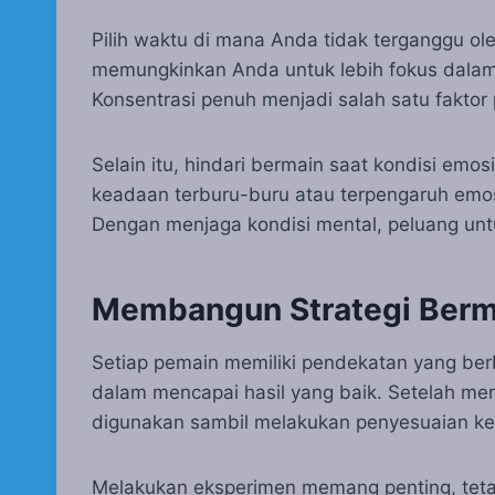
Pilih waktu di mana Anda tidak terganggu ole
memungkinkan Anda untuk lebih fokus dalam
Konsentrasi penuh menjadi salah satu faktor 
Selain itu, hindari bermain saat kondisi emos
keadaan terburu-buru atau terpengaruh emosi
Dengan menjaga kondisi mental, peluang unt
Membangun Strategi Berm
Setiap pemain memiliki pendekatan yang ber
dalam mencapai hasil yang baik. Setelah me
digunakan sambil melakukan penyesuaian ke
Melakukan eksperimen memang penting, tetap