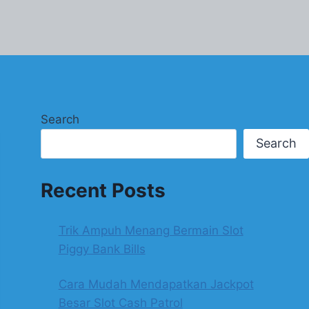
Search
Search
Recent Posts
Trik Ampuh Menang Bermain Slot
Piggy Bank Bills
Cara Mudah Mendapatkan Jackpot
Besar Slot Cash Patrol