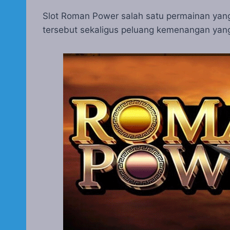
h
a
e
e
k
i
h
a
c
s
l
y
n
a
Slot Roman Power salah satu permainan yan
t
e
s
e
p
e
r
tersebut sekaligus peluang kemenangan yang
s
b
e
g
e
e
A
o
n
r
p
o
g
a
p
k
e
m
r