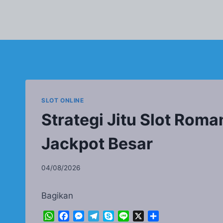
Skip
to
content
SLOT ONLINE
Strategi Jitu Slot Rom
Jackpot Besar
04/08/2026
Bagikan
W
F
M
T
S
L
X
S