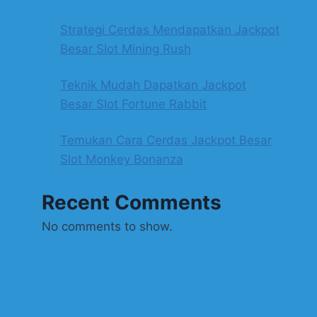
Strategi Cerdas Mendapatkan Jackpot
Besar Slot Mining Rush
Teknik Mudah Dapatkan Jackpot
Besar Slot Fortune Rabbit
Temukan Cara Cerdas Jackpot Besar
Slot Monkey Bonanza
Recent Comments
No comments to show.