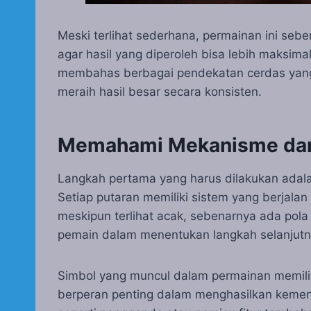
Meski terlihat sederhana, permainan ini s
agar hasil yang diperoleh bisa lebih maksimal.
membahas berbagai pendekatan cerdas yan
meraih hasil besar secara konsisten.
Memahami Mekanisme dan
Langkah pertama yang harus dilakukan adal
Setiap putaran memiliki sistem yang berjalan
meskipun terlihat acak, sebenarnya ada pol
pemain dalam menentukan langkah selanjutny
Simbol yang muncul dalam permainan memilik
berperan penting dalam menghasilkan kemen