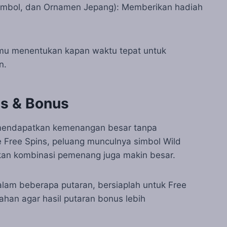
imbol, dan Ornamen Jepang): Memberikan hadiah
mu menentukan kapan waktu tepat untuk
n.
ns & Bonus
mendapatkan kemenangan besar tanpa
Free Spins, peluang munculnya simbol Wild
an kombinasi pemenang juga makin besar.
alam beberapa putaran, bersiaplah untuk Free
han agar hasil putaran bonus lebih