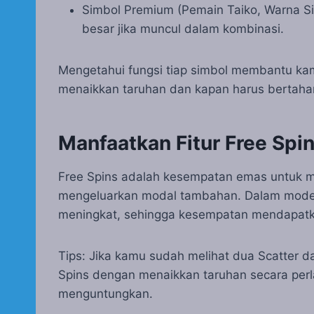
Simbol Premium (Pemain Taiko, Warna S
besar jika muncul dalam kombinasi.
Mengetahui fungsi tiap simbol membantu ka
menaikkan taruhan dan kapan harus bertaha
Manfaatkan Fitur Free Spi
Free Spins adalah kesempatan emas untuk 
mengeluarkan modal tambahan. Dalam mode 
meningkat, sehingga kesempatan mendapatk
Tips: Jika kamu sudah melihat dua Scatter d
Spins dengan menaikkan taruhan secara perla
menguntungkan.