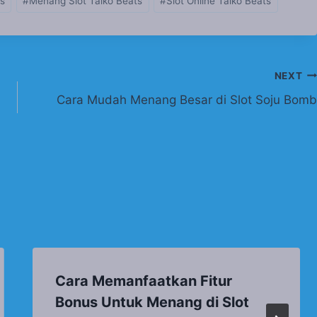
ts
#
Menang Slot Taiko Beats
#
Slot Online Taiko Beats
NEXT
Cara Mudah Menang Besar di Slot Soju Bomb
Cara Memanfaatkan Fitur
Bonus Untuk Menang di Slot