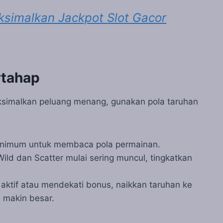
simalkan Jackpot Slot Gacor
rtahap
simalkan peluang menang, gunakan pola taruhan
minimum untuk membaca pola permainan.
ild dan Scatter mulai sering muncul, tingkatkan
s aktif atau mendekati bonus, naikkan taruhan ke
 makin besar.