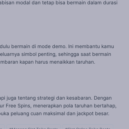
ehabisan modal dan tetap bisa bermain dalam durasi
 dulu bermain di mode demo. Ini membantu kamu
keluarnya simbol penting, sehingga saat bermain
ambaran kapan harus menaikkan taruhan.
api juga tentang strategi dan kesabaran. Dengan
r Free Spins, menerapkan pola taruhan bertahap,
uka peluang cuan maksimal dan jackpot besar.