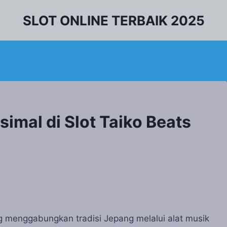
SLOT ONLINE TERBAIK 2025
imal di Slot Taiko Beats
g menggabungkan tradisi Jepang melalui alat musik