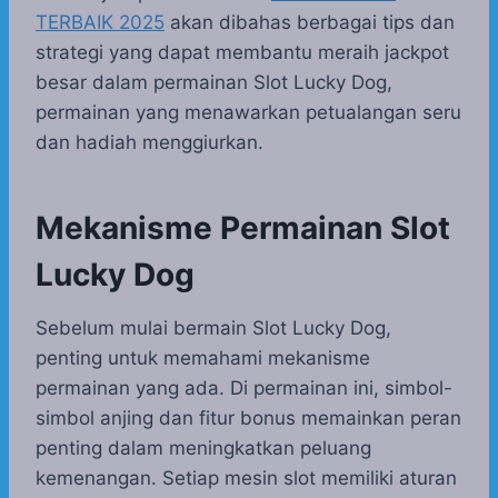
TERBAIK 2025
akan dibahas berbagai tips dan
strategi yang dapat membantu meraih jackpot
besar dalam permainan Slot Lucky Dog,
permainan yang menawarkan petualangan seru
dan hadiah menggiurkan.
Mekanisme Permainan Slot
Lucky Dog
Sebelum mulai bermain Slot Lucky Dog,
penting untuk memahami mekanisme
permainan yang ada. Di permainan ini, simbol-
simbol anjing dan fitur bonus memainkan peran
penting dalam meningkatkan peluang
kemenangan. Setiap mesin slot memiliki aturan