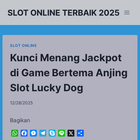
Skip
SLOT ONLINE TERBAIK 2025
to
content
SLOT ONLINE
Kunci Menang Jackpot
di Game Bertema Anjing
Slot Lucky Dog
12/28/2025
Bagikan
W
F
M
T
S
L
X
S