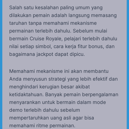
Salah satu kesalahan paling umum yang
dilakukan pemain adalah langsung memasang
taruhan tanpa memahami mekanisme
permainan terlebih dahulu. Sebelum mulai
bermain Cruise Royale, pelajari terlebih dahulu
nilai setiap simbol, cara kerja fitur bonus, dan
bagaimana jackpot dapat dipicu.
Memahami mekanisme ini akan membantu
Anda menyusun strategi yang lebih efektif dan
menghindari kerugian besar akibat
ketidaktahuan. Banyak pemain berpengalaman
menyarankan untuk bermain dalam mode
demo terlebih dahulu sebelum
mempertaruhkan uang asli agar bisa
memahami ritme permainan.