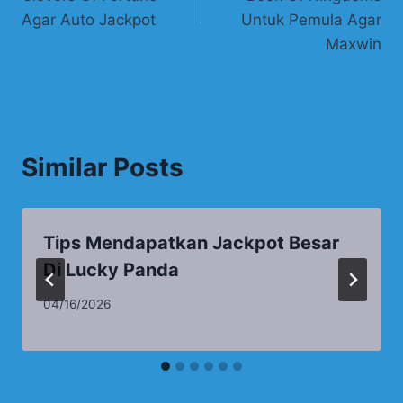
Agar Auto Jackpot
Untuk Pemula Agar
Maxwin
Similar Posts
Tips Mendapatkan Jackpot Besar
Di Lucky Panda
04/16/2026