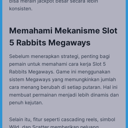
bisa meraih jackpot besar secara lebih
konsisten.
Memahami Mekanisme Slot
5 Rabbits Megaways
Sebelum menerapkan strategi, penting bagi
pemain untuk memahami cara kerja Slot 5
Rabbits Megaways. Game ini menggunakan
sistem Megaways yang memungkinkan jumlah
cara menang berubah di setiap putaran. Hal ini
membuat permainan menjadi lebih dinamis dan
penuh kejutan.
Selain itu, fitur seperti cascading reels, simbol
Wild, dan Scatter memberikan peluang