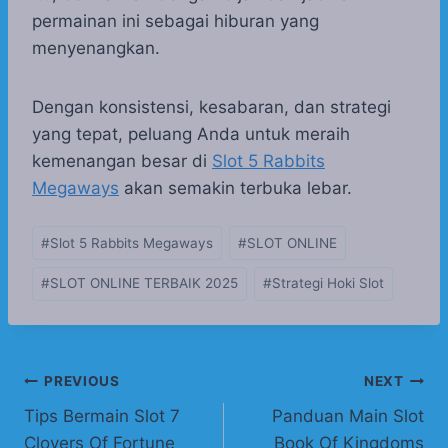
permainan ini sebagai hiburan yang
menyenangkan.
Dengan konsistensi, kesabaran, dan strategi
yang tepat, peluang Anda untuk meraih
kemenangan besar di
Slot 5 Rabbits
Megaways
akan semakin terbuka lebar.
Post
#
Slot 5 Rabbits Megaways
#
SLOT ONLINE
Tags:
#
SLOT ONLINE TERBAIK 2025
#
Strategi Hoki Slot
Post
PREVIOUS
NEXT
Tips Bermain Slot 7
Panduan Main Slot
navigation
Clovers Of Fortune
Book Of Kingdoms