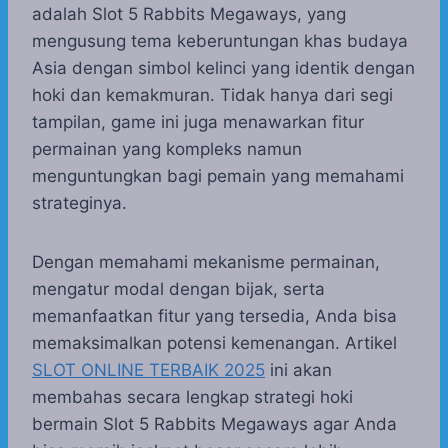
adalah Slot 5 Rabbits Megaways, yang
mengusung tema keberuntungan khas budaya
Asia dengan simbol kelinci yang identik dengan
hoki dan kemakmuran. Tidak hanya dari segi
tampilan, game ini juga menawarkan fitur
permainan yang kompleks namun
menguntungkan bagi pemain yang memahami
strateginya.
Dengan memahami mekanisme permainan,
mengatur modal dengan bijak, serta
memanfaatkan fitur yang tersedia, Anda bisa
memaksimalkan potensi kemenangan. Artikel
SLOT ONLINE TERBAIK 2025
ini akan
membahas secara lengkap strategi hoki
bermain Slot 5 Rabbits Megaways agar Anda