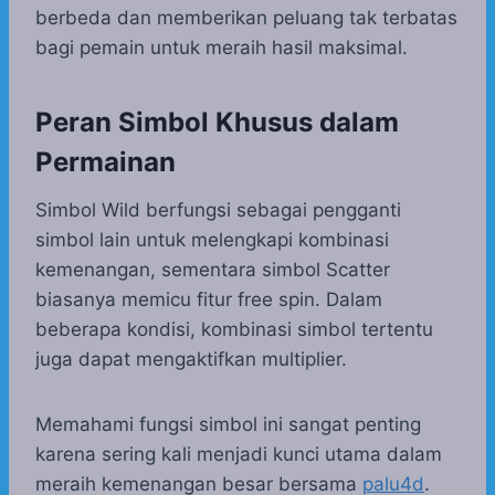
berbeda dan memberikan peluang tak terbatas
bagi pemain untuk meraih hasil maksimal.
Peran Simbol Khusus dalam
Permainan
Simbol Wild berfungsi sebagai pengganti
simbol lain untuk melengkapi kombinasi
kemenangan, sementara simbol Scatter
biasanya memicu fitur free spin. Dalam
beberapa kondisi, kombinasi simbol tertentu
juga dapat mengaktifkan multiplier.
Memahami fungsi simbol ini sangat penting
karena sering kali menjadi kunci utama dalam
meraih kemenangan besar bersama
palu4d
.