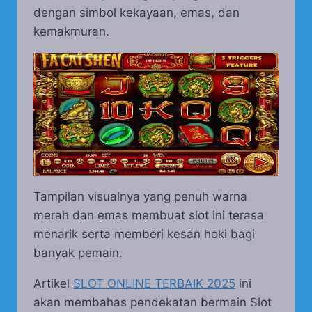
dengan simbol kekayaan, emas, dan
kemakmuran.
Tampilan visualnya yang penuh warna
merah dan emas membuat slot ini terasa
menarik serta memberi kesan hoki bagi
banyak pemain.
Artikel
SLOT ONLINE TERBAIK 2025
ini
akan membahas pendekatan bermain Slot