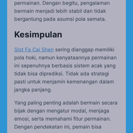
permainan. Dengan begitu, pengalaman
bermain menjadi lebih stabil dan tidak
bergantung pada asumsi pola semata.
Kesimpulan
Slot Fa Cai Shen
sering dianggap memiliki
pola hoki, namun kenyataannya permainan
ini sepenuhnya berbasis sistem acak yang
tidak bisa diprediksi. Tidak ada strategi
pasti untuk menjamin kemenangan dalam
jangka panjang.
Yang paling penting adalah bermain secara
bijak dengan mengatur modal, menjaga
emosi, serta memahami fitur permainan.
Dengan pendekatan ini, pemain bisa