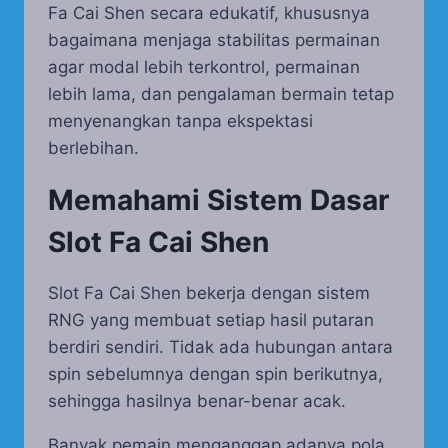
Fa Cai Shen secara edukatif, khususnya
bagaimana menjaga stabilitas permainan
agar modal lebih terkontrol, permainan
lebih lama, dan pengalaman bermain tetap
menyenangkan tanpa ekspektasi
berlebihan.
Memahami Sistem Dasar
Slot Fa Cai Shen
Slot Fa Cai Shen bekerja dengan sistem
RNG yang membuat setiap hasil putaran
berdiri sendiri. Tidak ada hubungan antara
spin sebelumnya dengan spin berikutnya,
sehingga hasilnya benar-benar acak.
Banyak pemain menganggap adanya pola