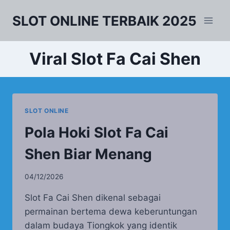
Skip
SLOT ONLINE TERBAIK 2025
to
content
Viral Slot Fa Cai Shen
SLOT ONLINE
Pola Hoki Slot Fa Cai
Shen Biar Menang
04/12/2026
Slot Fa Cai Shen dikenal sebagai
permainan bertema dewa keberuntungan
dalam budaya Tiongkok yang identik