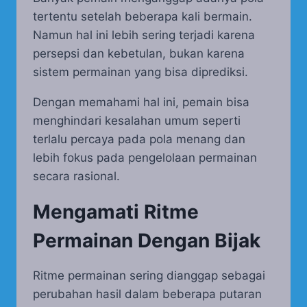
tertentu setelah beberapa kali bermain.
Namun hal ini lebih sering terjadi karena
persepsi dan kebetulan, bukan karena
sistem permainan yang bisa diprediksi.
Dengan memahami hal ini, pemain bisa
menghindari kesalahan umum seperti
terlalu percaya pada pola menang dan
lebih fokus pada pengelolaan permainan
secara rasional.
Mengamati Ritme
Permainan Dengan Bijak
Ritme permainan sering dianggap sebagai
perubahan hasil dalam beberapa putaran