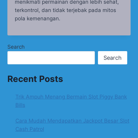
menikmati permainan dengan lebih sehat,
terkontrol, dan tidak terjebak pada mitos
pola kemenangan.
Search
Search
Recent Posts
Trik Ampuh Menang Bermain Slot Piggy Bank
Bills
Cara Mudah Mendapatkan Jackpot Besar Slot
Cash Patrol