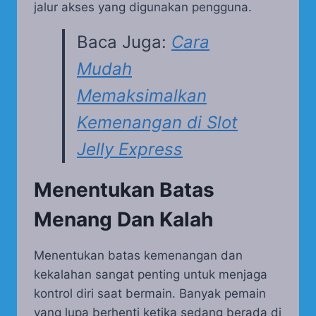
jalur akses yang digunakan pengguna.
Baca Juga:
Cara
Mudah
Memaksimalkan
Kemenangan di Slot
Jelly Express
Menentukan Batas
Menang Dan Kalah
Menentukan batas kemenangan dan
kekalahan sangat penting untuk menjaga
kontrol diri saat bermain. Banyak pemain
yang lupa berhenti ketika sedang berada di