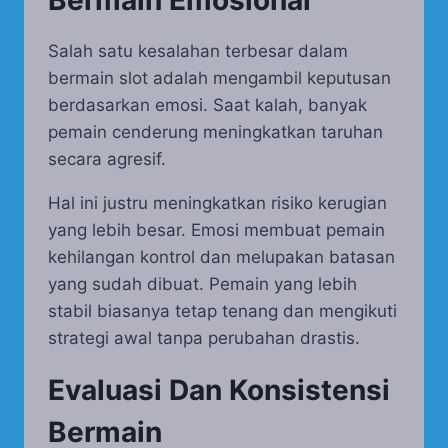
Bermain Emosional
Salah satu kesalahan terbesar dalam
bermain slot adalah mengambil keputusan
berdasarkan emosi. Saat kalah, banyak
pemain cenderung meningkatkan taruhan
secara agresif.
Hal ini justru meningkatkan risiko kerugian
yang lebih besar. Emosi membuat pemain
kehilangan kontrol dan melupakan batasan
yang sudah dibuat. Pemain yang lebih
stabil biasanya tetap tenang dan mengikuti
strategi awal tanpa perubahan drastis.
Evaluasi Dan Konsistensi
Bermain