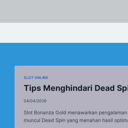
Skip
to
content
SLOT ONLINE
Tips Menghindari Dead Spi
04/04/2026
Slot Bonanza Gold menawarkan pengalaman 
muncul Dead Spin yang menahan hasil optim