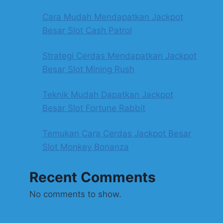
Cara Mudah Mendapatkan Jackpot
Besar Slot Cash Patrol
Strategi Cerdas Mendapatkan Jackpot
Besar Slot Mining Rush
Teknik Mudah Dapatkan Jackpot
Besar Slot Fortune Rabbit
Temukan Cara Cerdas Jackpot Besar
Slot Monkey Bonanza
Recent Comments
No comments to show.