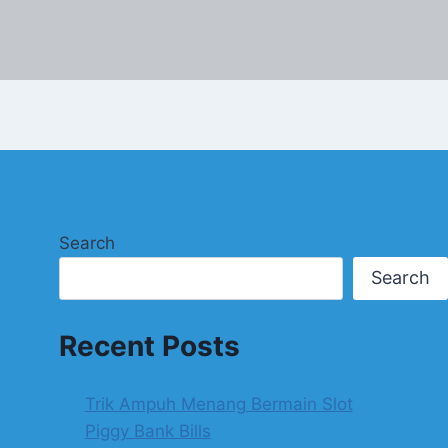
Search
Search
Recent Posts
Trik Ampuh Menang Bermain Slot
Piggy Bank Bills