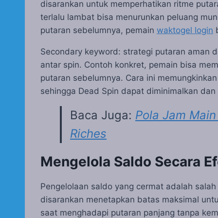
disarankan untuk memperhatikan ritme putara
terlalu lambat bisa menurunkan peluang mu
putaran sebelumnya, pemain
waktogel login
b
Secondary keyword: strategi putaran aman d
antar spin. Contoh konkret, pemain bisa memb
putaran sebelumnya. Cara ini memungkinkan a
sehingga Dead Spin dapat diminimalkan dan
Baca Juga:
Pola Jam Main 
Riches
Mengelola Saldo Secara Ef
Pengelolaan saldo yang cermat adalah salah
disarankan menetapkan batas maksimal untuk
saat menghadapi putaran panjang tanpa kem