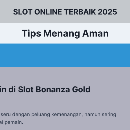
SLOT ONLINE TERBAIK 2025
Tips Menang Aman
n di Slot Bonanza Gold
seru dengan peluang kemenangan, namun sering
al pemain.