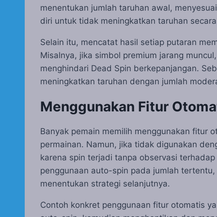
menentukan jumlah taruhan awal, menyesuai
diri untuk tidak meningkatkan taruhan secara 
Selain itu, mencatat hasil setiap putaran m
Misalnya, jika simbol premium jarang muncu
menghindari Dead Spin berkepanjangan. Sebal
meningkatkan taruhan dengan jumlah moderat
Menggunakan Fitur Otomat
Banyak pemain memilih menggunakan fitur o
permainan. Namun, jika tidak digunakan deng
karena spin terjadi tanpa observasi terhada
penggunaan auto-spin pada jumlah tertentu, 
menentukan strategi selanjutnya.
Contoh konkret penggunaan fitur otomatis y