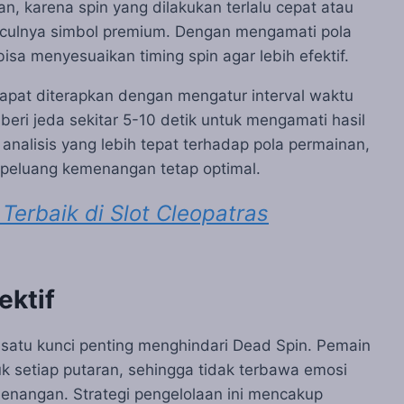
n, karena spin yang dilakukan terlalu cepat atau
nculnya simbol premium. Dengan mengamati pola
isa menyesuaikan timing spin agar lebih efektif.
apat diterapkan dengan mengatur interval waktu
eri jeda sekitar 5-10 detik untuk mengamati hasil
nalisis yang lebih tepat terhadap pola permainan,
 peluang kemenangan tetap optimal.
Terbaik di Slot Cleopatras
ektif
 satu kunci penting menghindari Dead Spin. Pemain
 setiap putaran, sehingga tidak terbawa emosi
enangan. Strategi pengelolaan ini mencakup