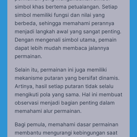
simbol khas bertema petualangan. Setiap
simbol memiliki fungsi dan nilai yang
berbeda, sehingga memahami perannya
menjadi langkah awal yang sangat penting.
Dengan mengenali simbol utama, pemain
dapat lebih mudah membaca jalannya
permainan.
Selain itu, permainan ini juga memiliki
mekanisme putaran yang bersifat dinamis.
Artinya, hasil setiap putaran tidak selalu
mengikuti pola yang sama. Hal ini membuat
observasi menjadi bagian penting dalam
memahami alur permainan.
Bagi pemula, memahami dasar permainan
membantu mengurangi kebingungan saat