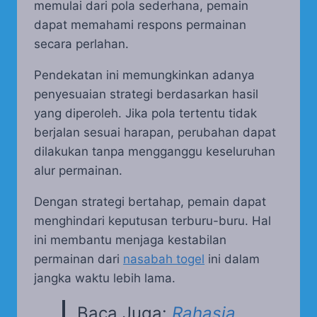
memulai dari pola sederhana, pemain
dapat memahami respons permainan
secara perlahan.
Pendekatan ini memungkinkan adanya
penyesuaian strategi berdasarkan hasil
yang diperoleh. Jika pola tertentu tidak
berjalan sesuai harapan, perubahan dapat
dilakukan tanpa mengganggu keseluruhan
alur permainan.
Dengan strategi bertahap, pemain dapat
menghindari keputusan terburu-buru. Hal
ini membantu menjaga kestabilan
permainan
dari
nasabah togel
ini dalam
jangka waktu lebih lama.
Baca Juga:
Rahasia