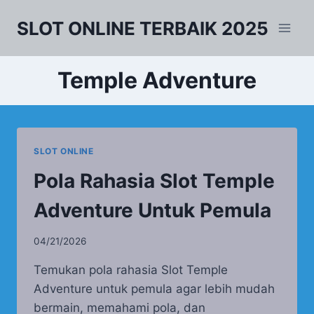
Skip
SLOT ONLINE TERBAIK 2025
to
content
Temple Adventure
SLOT ONLINE
Pola Rahasia Slot Temple
Adventure Untuk Pemula
04/21/2026
Temukan pola rahasia Slot Temple
Adventure untuk pemula agar lebih mudah
bermain, memahami pola, dan