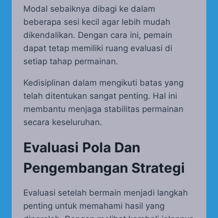
Modal sebaiknya dibagi ke dalam
beberapa sesi kecil agar lebih mudah
dikendalikan. Dengan cara ini, pemain
dapat tetap memiliki ruang evaluasi di
setiap tahap permainan.
Kedisiplinan dalam mengikuti batas yang
telah ditentukan sangat penting. Hal ini
membantu menjaga stabilitas permainan
secara keseluruhan.
Evaluasi Pola Dan
Pengembangan Strategi
Evaluasi setelah bermain menjadi langkah
penting untuk memahami hasil yang