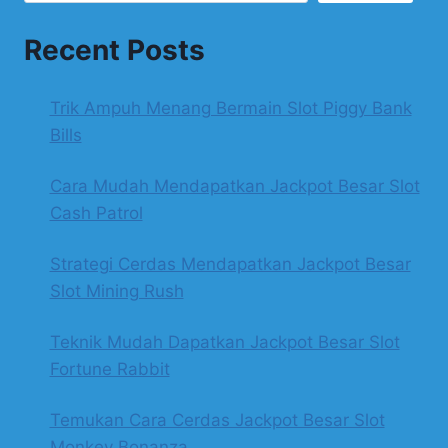
Recent Posts
Trik Ampuh Menang Bermain Slot Piggy Bank
Bills
Cara Mudah Mendapatkan Jackpot Besar Slot
Cash Patrol
Strategi Cerdas Mendapatkan Jackpot Besar
Slot Mining Rush
Teknik Mudah Dapatkan Jackpot Besar Slot
Fortune Rabbit
Temukan Cara Cerdas Jackpot Besar Slot
Monkey Bonanza