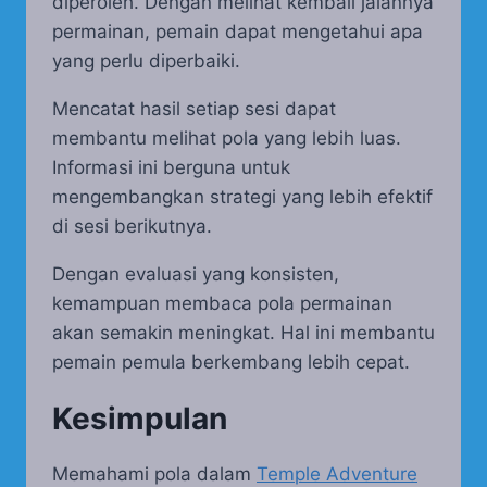
diperoleh. Dengan melihat kembali jalannya
permainan, pemain dapat mengetahui apa
yang perlu diperbaiki.
Mencatat hasil setiap sesi dapat
membantu melihat pola yang lebih luas.
Informasi ini berguna untuk
mengembangkan strategi yang lebih efektif
di sesi berikutnya.
Dengan evaluasi yang konsisten,
kemampuan membaca pola permainan
akan semakin meningkat. Hal ini membantu
pemain pemula berkembang lebih cepat.
Kesimpulan
Memahami pola dalam
Temple Adventure