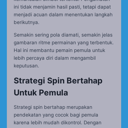
ini tidak menjamin hasil pasti, tetapi dapat
menjadi acuan dalam menentukan langkah
berikutnya.
Semakin sering pola diamati, semakin jelas
gambaran ritme permainan yang terbentuk.
Hal ini membantu pemain pemula untuk
lebih percaya diri dalam mengambil
keputusan.
Strategi Spin Bertahap
Untuk Pemula
Strategi spin bertahap merupakan
pendekatan yang cocok bagi pemula
karena lebih mudah dikontrol. Dengan