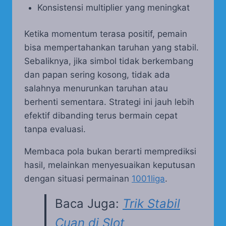
Konsistensi multiplier yang meningkat
Ketika momentum terasa positif, pemain
bisa mempertahankan taruhan yang stabil.
Sebaliknya, jika simbol tidak berkembang
dan papan sering kosong, tidak ada
salahnya menurunkan taruhan atau
berhenti sementara. Strategi ini jauh lebih
efektif dibanding terus bermain cepat
tanpa evaluasi.
Membaca pola bukan berarti memprediksi
hasil, melainkan menyesuaikan keputusan
dengan situasi permainan
1001liga
.
Baca Juga:
Trik Stabil
Cuan di Slot