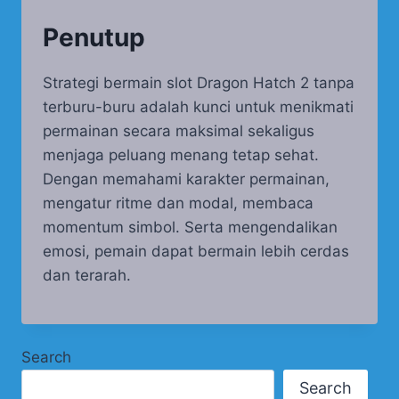
Penutup
Strategi bermain slot Dragon Hatch 2 tanpa
terburu-buru adalah kunci untuk menikmati
permainan secara maksimal sekaligus
menjaga peluang menang tetap sehat.
Dengan memahami karakter permainan,
mengatur ritme dan modal, membaca
momentum simbol. Serta mengendalikan
emosi, pemain dapat bermain lebih cerdas
dan terarah.
Search
Search