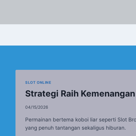
Skip
to
content
SLOT ONLINE
Strategi Raih Kemenangan D
04/15/2026
Permainan bertema koboi liar seperti Slot B
yang penuh tantangan sekaligus hiburan.