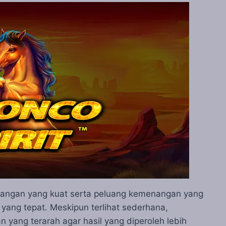
alangan yang kuat serta peluang kemenangan yang
yang tepat. Meskipun terlihat sederhana,
yang terarah agar hasil yang diperoleh lebih