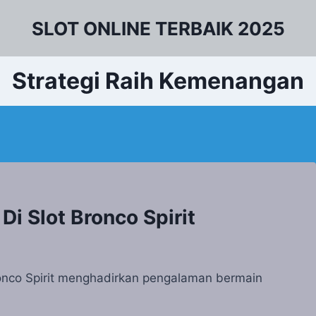
SLOT ONLINE TERBAIK 2025
Strategi Raih Kemenangan
i Slot Bronco Spirit
ronco Spirit menghadirkan pengalaman bermain