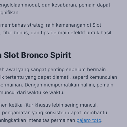
pengelolaan modal, dan kesabaran, pemain dapat
gnifikan.
membahas strategi raih kemenangan di Slot
fitur bonus, dan tips bermain efektif untuk hasil
Slot Bronco Spirit
h awal yang sangat penting sebelum bermain
stik tertentu yang dapat diamati, seperti kemunculan
permainan. Dengan memperhatikan hal ini, pemain
muncul dari waktu ke waktu.
en ketika fitur khusus lebih sering muncul.
ti, pengamatan yang konsisten dapat membantu
eningkatkan intensitas permainan
pajero toto
.