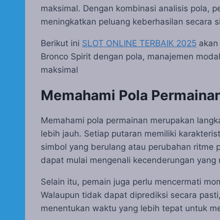
maksimal. Dengan kombinasi analisis pola, 
meningkatkan peluang keberhasilan secara si
Berikut ini
SLOT ONLINE TERBAIK 2025
akan 
Bronco Spirit dengan pola, manajemen modal, 
maksimal
Memahami Pola Permainan 
Memahami pola permainan merupakan langka
lebih jauh. Setiap putaran memiliki karakteri
simbol yang berulang atau perubahan ritme 
dapat mulai mengenali kecenderungan yang 
Selain itu, pemain juga perlu mencermati mom
Walaupun tidak dapat diprediksi secara pas
menentukan waktu yang lebih tepat untuk m