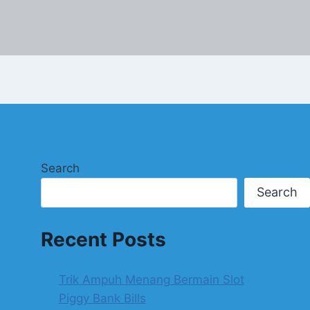
Search
Search
Recent Posts
Trik Ampuh Menang Bermain Slot
Piggy Bank Bills