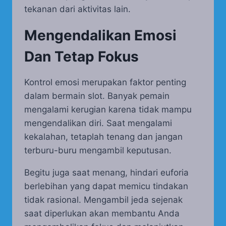
tekanan dari aktivitas lain.
Mengendalikan Emosi
Dan Tetap Fokus
Kontrol emosi merupakan faktor penting
dalam bermain slot. Banyak pemain
mengalami kerugian karena tidak mampu
mengendalikan diri. Saat mengalami
kekalahan, tetaplah tenang dan jangan
terburu-buru mengambil keputusan.
Begitu juga saat menang, hindari euforia
berlebihan yang dapat memicu tindakan
tidak rasional. Mengambil jeda sejenak
saat diperlukan akan membantu Anda