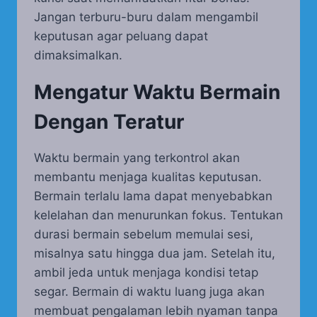
Jangan terburu-buru dalam mengambil
keputusan agar peluang dapat
dimaksimalkan.
Mengatur Waktu Bermain
Dengan Teratur
Waktu bermain yang terkontrol akan
membantu menjaga kualitas keputusan.
Bermain terlalu lama dapat menyebabkan
kelelahan dan menurunkan fokus. Tentukan
durasi bermain sebelum memulai sesi,
misalnya satu hingga dua jam. Setelah itu,
ambil jeda untuk menjaga kondisi tetap
segar. Bermain di waktu luang juga akan
membuat pengalaman lebih nyaman tanpa