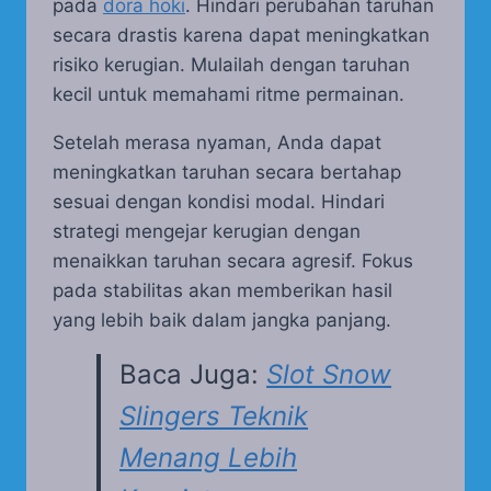
pada
dora hoki
. Hindari perubahan taruhan
secara drastis karena dapat meningkatkan
risiko kerugian. Mulailah dengan taruhan
kecil untuk memahami ritme permainan.
Setelah merasa nyaman, Anda dapat
meningkatkan taruhan secara bertahap
sesuai dengan kondisi modal. Hindari
strategi mengejar kerugian dengan
menaikkan taruhan secara agresif. Fokus
pada stabilitas akan memberikan hasil
yang lebih baik dalam jangka panjang.
Baca Juga:
Slot Snow
Slingers Teknik
Menang Lebih