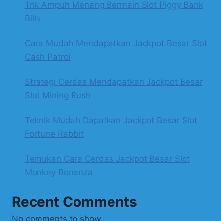
Trik Ampuh Menang Bermain Slot Piggy Bank
Bills
Cara Mudah Mendapatkan Jackpot Besar Slot
Cash Patrol
Strategi Cerdas Mendapatkan Jackpot Besar
Slot Mining Rush
Teknik Mudah Dapatkan Jackpot Besar Slot
Fortune Rabbit
Temukan Cara Cerdas Jackpot Besar Slot
Monkey Bonanza
Recent Comments
No comments to show.