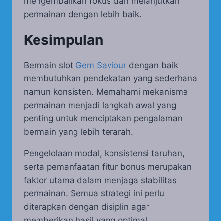
mengembalikan fokus dan melanjutkan
permainan dengan lebih baik.
Kesimpulan
Bermain slot
Gem Saviour
dengan baik
membutuhkan pendekatan yang sederhana
namun konsisten. Memahami mekanisme
permainan menjadi langkah awal yang
penting untuk menciptakan pengalaman
bermain yang lebih terarah.
Pengelolaan modal, konsistensi taruhan,
serta pemanfaatan fitur bonus merupakan
faktor utama dalam menjaga stabilitas
permainan. Semua strategi ini perlu
diterapkan dengan disiplin agar
memberikan hasil yang optimal.