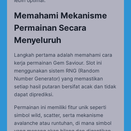
lebih optimal.
Memahami Mekanisme
Permainan Secara
Menyeluruh
Langkah pertama adalah memahami cara
kerja permainan Gem Saviour. Slot ini
menggunakan sistem RNG (Random
Number Generator) yang memastikan
setiap hasil putaran bersifat acak dan tidak
dapat diprediksi.
Permainan ini memiliki fitur unik seperti
simbol wild, scatter, serta mekanisme
avalanche atau runtuhan, di mana simbol