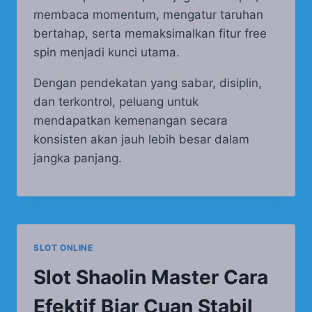
membaca momentum, mengatur taruhan
bertahap, serta memaksimalkan fitur free
spin menjadi kunci utama.
Dengan pendekatan yang sabar, disiplin,
dan terkontrol, peluang untuk
mendapatkan kemenangan secara
konsisten akan jauh lebih besar dalam
jangka panjang.
SLOT ONLINE
Slot Shaolin Master Cara
Efektif Biar Cuan Stabil