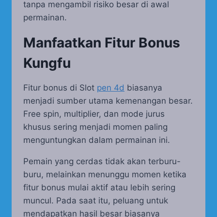
tanpa mengambil risiko besar di awal
permainan.
Manfaatkan Fitur Bonus
Kungfu
Fitur bonus di Slot
pen 4d
biasanya
menjadi sumber utama kemenangan besar.
Free spin, multiplier, dan mode jurus
khusus sering menjadi momen paling
menguntungkan dalam permainan ini.
Pemain yang cerdas tidak akan terburu-
buru, melainkan menunggu momen ketika
fitur bonus mulai aktif atau lebih sering
muncul. Pada saat itu, peluang untuk
mendapatkan hasil besar biasanya