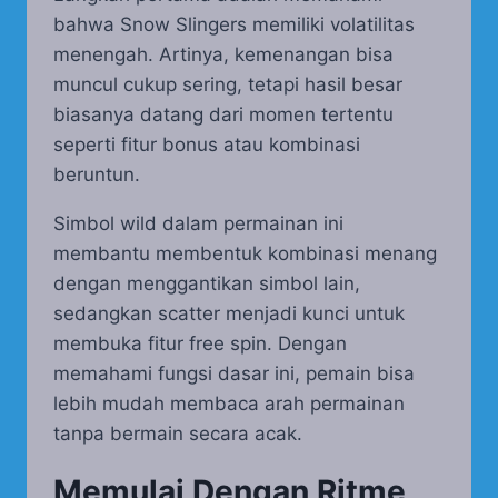
bahwa Snow Slingers memiliki volatilitas
menengah. Artinya, kemenangan bisa
muncul cukup sering, tetapi hasil besar
biasanya datang dari momen tertentu
seperti fitur bonus atau kombinasi
beruntun.
Simbol wild dalam permainan ini
membantu membentuk kombinasi menang
dengan menggantikan simbol lain,
sedangkan scatter menjadi kunci untuk
membuka fitur free spin. Dengan
memahami fungsi dasar ini, pemain bisa
lebih mudah membaca arah permainan
tanpa bermain secara acak.
Memulai Dengan Ritme