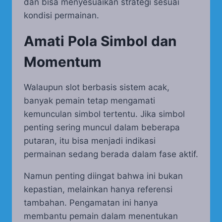
dan bisa menyesuaikan strategi sesuai
kondisi permainan.
Amati Pola Simbol dan
Momentum
Walaupun slot berbasis sistem acak,
banyak pemain tetap mengamati
kemunculan simbol tertentu. Jika simbol
penting sering muncul dalam beberapa
putaran, itu bisa menjadi indikasi
permainan sedang berada dalam fase aktif.
Namun penting diingat bahwa ini bukan
kepastian, melainkan hanya referensi
tambahan. Pengamatan ini hanya
membantu pemain dalam menentukan