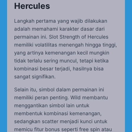
Hercules
Langkah pertama yang wajib dilakukan
adalah memahami karakter dasar dari
permainan ini. Slot Strength of Hercules
memiliki volatilitas menengah hingga tinggi,
yang artinya kemenangan kecil mungkin
tidak terlalu sering muncul, tetapi ketika
kombinasi besar terjadi, hasilnya bisa
sangat signifikan.
Selain itu, simbol dalam permainan ini
memiliki peran penting. Wild membantu
menggantikan simbol lain untuk
membentuk kombinasi kemenangan,
sedangkan scatter menjadi kunci untuk
memicu fitur bonus seperti free spin atau