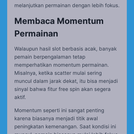
melanjutkan permainan dengan lebih fokus.
Membaca Momentum
Permainan
Walaupun hasil slot berbasis acak, banyak
pemain berpengalaman tetap
memperhatikan momentum permainan.
Misalnya, ketika scatter mulai sering
muncul dalam jarak dekat, itu bisa menjadi
sinyal bahwa fitur free spin akan segera
aktif.
Momentum seperti ini sangat penting
karena biasanya menjadi titik awal
peningkatan kemenangan. Saat kondisi ini