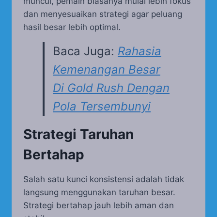
muncul, pemain biasanya mulai lebih fokus
dan menyesuaikan strategi agar peluang
hasil besar lebih optimal.
Baca Juga:
Rahasia
Kemenangan Besar
Di Gold Rush Dengan
Pola Tersembunyi
Strategi Taruhan
Bertahap
Salah satu kunci konsistensi adalah tidak
langsung menggunakan taruhan besar.
Strategi bertahap jauh lebih aman dan