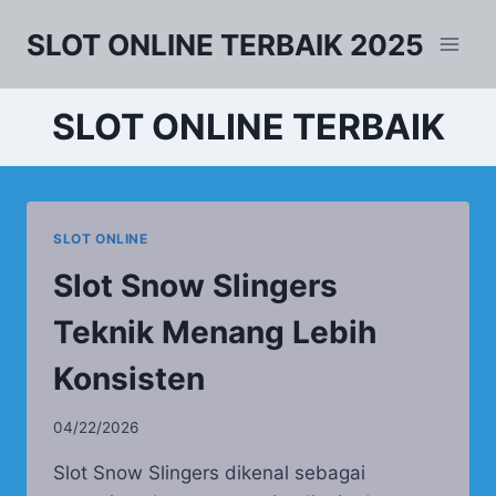
Skip
SLOT ONLINE TERBAIK 2025
to
content
SLOT ONLINE TERBAIK
SLOT ONLINE
Slot Snow Slingers
Teknik Menang Lebih
Konsisten
04/22/2026
Slot Snow Slingers dikenal sebagai