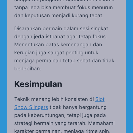
tanpa jeda bisa membuat fokus menurun
dan keputusan menjadi kurang tepat.
Disarankan bermain dalam sesi singkat
dengan jeda istirahat agar tetap fokus.
Menentukan batas kemenangan dan
kerugian juga sangat penting untuk
menjaga permainan tetap sehat dan tidak
berlebihan.
Kesimpulan
Teknik menang lebih konsisten di
Slot
Snow Slingers
tidak hanya bergantung
pada keberuntungan, tetapi juga pada
strategi bermain yang terarah. Memahami
karakter permainan, menjaga ritme spin,