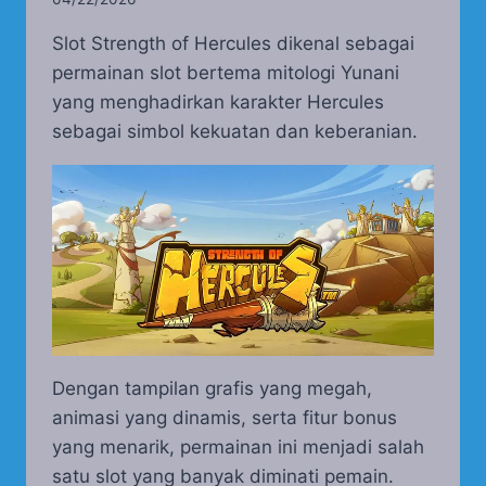
Slot Strength of Hercules dikenal sebagai
permainan slot bertema mitologi Yunani
yang menghadirkan karakter Hercules
sebagai simbol kekuatan dan keberanian.
Dengan tampilan grafis yang megah,
animasi yang dinamis, serta fitur bonus
yang menarik, permainan ini menjadi salah
satu slot yang banyak diminati pemain.