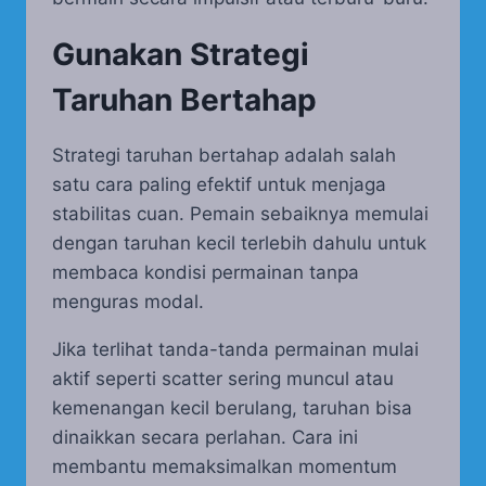
Gunakan Strategi
Taruhan Bertahap
Strategi taruhan bertahap adalah salah
satu cara paling efektif untuk menjaga
stabilitas cuan. Pemain sebaiknya memulai
dengan taruhan kecil terlebih dahulu untuk
membaca kondisi permainan tanpa
menguras modal.
Jika terlihat tanda-tanda permainan mulai
aktif seperti scatter sering muncul atau
kemenangan kecil berulang, taruhan bisa
dinaikkan secara perlahan. Cara ini
membantu memaksimalkan momentum