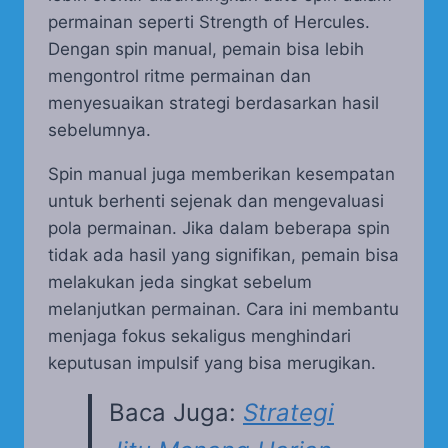
permainan seperti Strength of Hercules.
Dengan spin manual, pemain bisa lebih
mengontrol ritme permainan dan
menyesuaikan strategi berdasarkan hasil
sebelumnya.
Spin manual juga memberikan kesempatan
untuk berhenti sejenak dan mengevaluasi
pola permainan. Jika dalam beberapa spin
tidak ada hasil yang signifikan, pemain bisa
melakukan jeda singkat sebelum
melanjutkan permainan. Cara ini membantu
menjaga fokus sekaligus menghindari
keputusan impulsif yang bisa merugikan.
Baca Juga:
Strategi