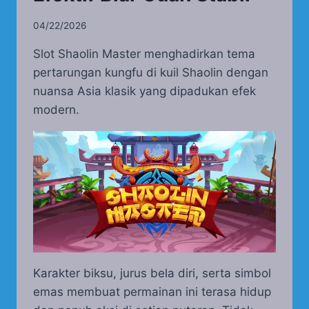
04/22/2026
Slot Shaolin Master menghadirkan tema
pertarungan kungfu di kuil Shaolin dengan
nuansa Asia klasik yang dipadukan efek
modern.
Karakter biksu, jurus bela diri, serta simbol
emas membuat permainan ini terasa hidup