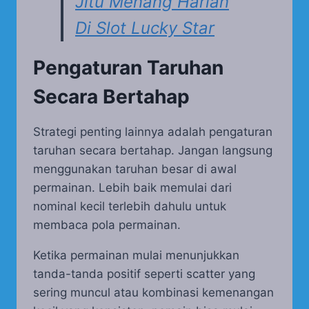
Jitu Menang Harian
Di Slot Lucky Star
Pengaturan Taruhan
Secara Bertahap
Strategi penting lainnya adalah pengaturan
taruhan secara bertahap. Jangan langsung
menggunakan taruhan besar di awal
permainan. Lebih baik memulai dari
nominal kecil terlebih dahulu untuk
membaca pola permainan.
Ketika permainan mulai menunjukkan
tanda-tanda positif seperti scatter yang
sering muncul atau kombinasi kemenangan