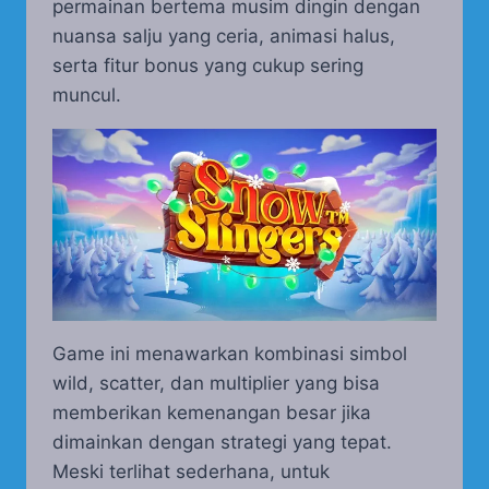
permainan bertema musim dingin dengan
nuansa salju yang ceria, animasi halus,
serta fitur bonus yang cukup sering
muncul.
Game ini menawarkan kombinasi simbol
wild, scatter, dan multiplier yang bisa
memberikan kemenangan besar jika
dimainkan dengan strategi yang tepat.
Meski terlihat sederhana, untuk