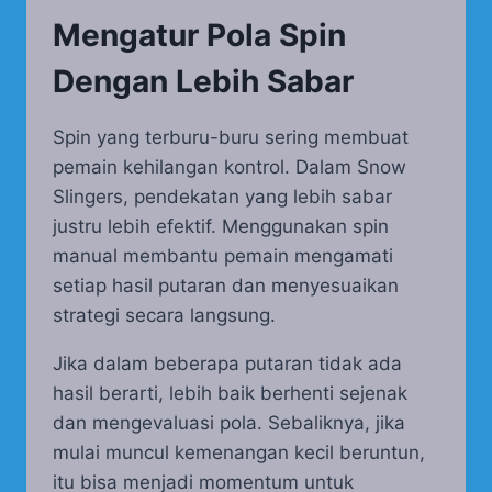
Mengatur Pola Spin
Dengan Lebih Sabar
Spin yang terburu-buru sering membuat
pemain kehilangan kontrol. Dalam Snow
Slingers, pendekatan yang lebih sabar
justru lebih efektif. Menggunakan spin
manual membantu pemain mengamati
setiap hasil putaran dan menyesuaikan
strategi secara langsung.
Jika dalam beberapa putaran tidak ada
hasil berarti, lebih baik berhenti sejenak
dan mengevaluasi pola. Sebaliknya, jika
mulai muncul kemenangan kecil beruntun,
itu bisa menjadi momentum untuk