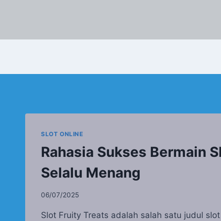
Skip
to
content
SLOT ONLINE
Rahasia Sukses Bermain Slo
Selalu Menang
06/07/2025
Slot Fruity Treats adalah salah satu judul slo