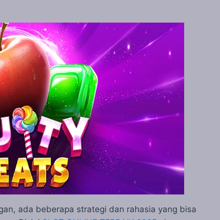
gan, ada beberapa strategi dan rahasia yang bisa