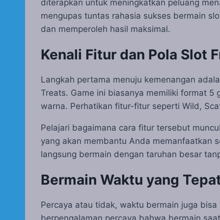
diterapkan untuk meningkatkan peluang mena
mengupas tuntas rahasia sukses bermain slot
dan memperoleh hasil maksimal.
Kenali Fitur dan Pola Slot F
Langkah pertama menuju kemenangan adalah m
Treats. Game ini biasanya memiliki format 
warna. Perhatikan fitur-fitur seperti Wild, S
Pelajari bagaimana cara fitur tersebut munc
yang akan membantu Anda memanfaatkan set
langsung bermain dengan taruhan besar tan
Bermain Waktu yang Tepat
Percaya atau tidak, waktu bermain juga bis
berpengalaman percaya bahwa bermain saat tr