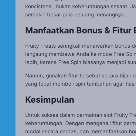
konsistensi, bukan keberuntungan sesaat. J
semakin besar pula peluang menangnya.
Manfaatkan Bonus & Fitur B
Fruity Treats seringkali menawarkan bonus d
langsung membawa Anda ke mode Free Spin. M
lebih, karena Free Spin biasanya menjadi s
Namun, gunakan fitur tersebut secara bijak
yang tepat membeli spin tambahan agar has
Kesimpulan
Untuk sukses dalam permainan slot Fruity Tre
keberuntungan. Dengan mengenali fitur perm
modal secara cerdas, dan memanfaatkan bon