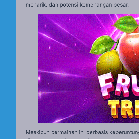
menarik, dan potensi kemenangan besar.
Meskipun permainan ini berbasis keberuntun