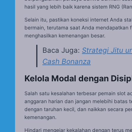
hasil yang lebih baik karena sistem RNG (R
Selain itu, pastikan koneksi internet Anda s
bermain, terutama saat Anda mendapatkan fit
menghasilkan kemenangan besar.
Baca Juga:
Strategi Jitu 
Cash Bonanza
Kelola Modal dengan Disipl
Salah satu kesalahan terbesar pemain slot a
anggaran harian dan jangan melebihi batas t
dengan taruhan kecil, dan naikkan secara p
kemenangan.
Hindari mengejar kekalahan dengan terus m