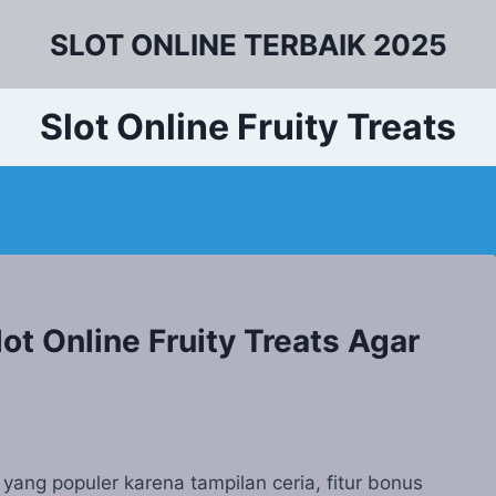
SLOT ONLINE TERBAIK 2025
Slot Online Fruity Treats
t Online Fruity Treats Agar
t yang populer karena tampilan ceria, fitur bonus