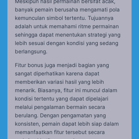
Meskipun hasil permainan bersifat acak,
banyak pemain berusaha mengamati pola
kemunculan simbol tertentu. Tujuannya
adalah untuk memahami ritme permainan
sehingga dapat menentukan strategi yang
lebih sesuai dengan kondisi yang sedang
berlangsung.
Fitur bonus juga menjadi bagian yang
sangat diperhatikan karena dapat
memberikan variasi hasil yang lebih
menarik. Biasanya, fitur ini muncul dalam
kondisi tertentu yang dapat dipelajari
melalui pengalaman bermain secara
berulang. Dengan pengamatan yang
konsisten, pemain dapat lebih siap dalam
memanfaatkan fitur tersebut secara