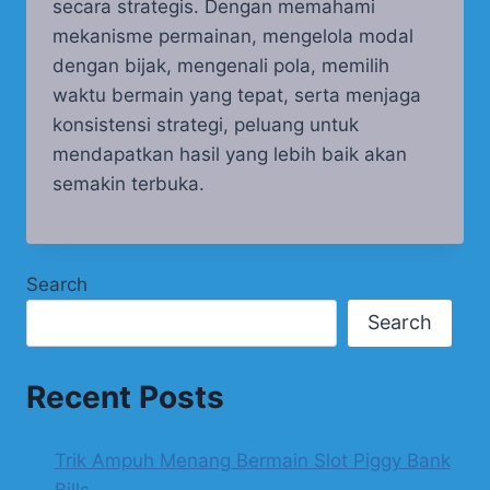
secara strategis. Dengan memahami
mekanisme permainan, mengelola modal
dengan bijak, mengenali pola, memilih
waktu bermain yang tepat, serta menjaga
konsistensi strategi, peluang untuk
mendapatkan hasil yang lebih baik akan
semakin terbuka.
Search
Search
Recent Posts
Trik Ampuh Menang Bermain Slot Piggy Bank