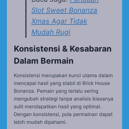
Slot Sweet Bonanza
Xmas Agar Tidak
Mudah Rugi
Konsistensi & Kesabaran
Dalam Bermain
Konsistensi merupakan kunci utama dalam
mencapai hasil yang stabil di Brick House
Bonanza. Pemain yang terlalu sering
mengubah strategi tanpa analisis biasanya
sulit mendapatkan hasil yang optimal.
Dengan konsistensi, pola permainan dapat
lebih mudah dipahami.