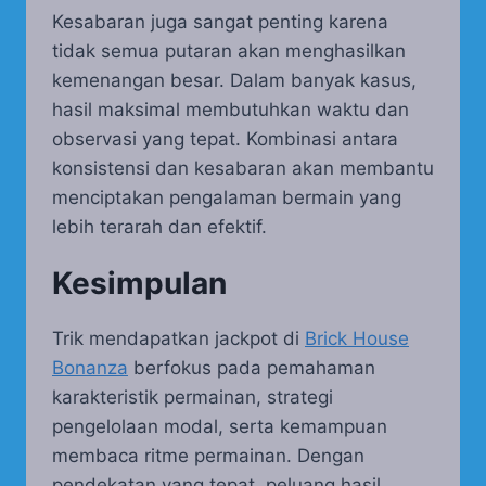
Kesabaran juga sangat penting karena
tidak semua putaran akan menghasilkan
kemenangan besar. Dalam banyak kasus,
hasil maksimal membutuhkan waktu dan
observasi yang tepat. Kombinasi antara
konsistensi dan kesabaran akan membantu
menciptakan pengalaman bermain yang
lebih terarah dan efektif.
Kesimpulan
Trik mendapatkan jackpot di
Brick House
Bonanza
berfokus pada pemahaman
karakteristik permainan, strategi
pengelolaan modal, serta kemampuan
membaca ritme permainan. Dengan
pendekatan yang tepat, peluang hasil