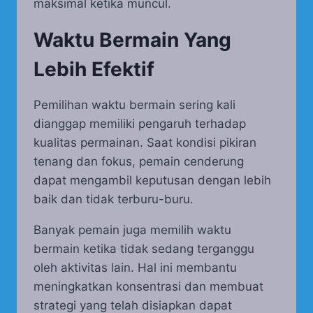
maksimal ketika muncul.
Waktu Bermain Yang
Lebih Efektif
Pemilihan waktu bermain sering kali
dianggap memiliki pengaruh terhadap
kualitas permainan. Saat kondisi pikiran
tenang dan fokus, pemain cenderung
dapat mengambil keputusan dengan lebih
baik dan tidak terburu-buru.
Banyak pemain juga memilih waktu
bermain ketika tidak sedang terganggu
oleh aktivitas lain. Hal ini membantu
meningkatkan konsentrasi dan membuat
strategi yang telah disiapkan dapat