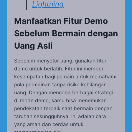
Lightning
Manfaatkan Fitur Demo
Sebelum Bermain dengan
Uang Asli
Sebelum menyetor uang, gunakan fitur
demo untuk berlatih. Fitur ini memberi
kesempatan bagi pemain untuk memahami
pola permainan tanpa risiko kehilangan
uang. Dengan mencoba berbagai strategi
di mode demo, kamu bisa menemukan
pendekatan terbaik saat bermain dengan
taruhan sesungguhnya. Ini adalah cara
yang aman dan cerdas untuk