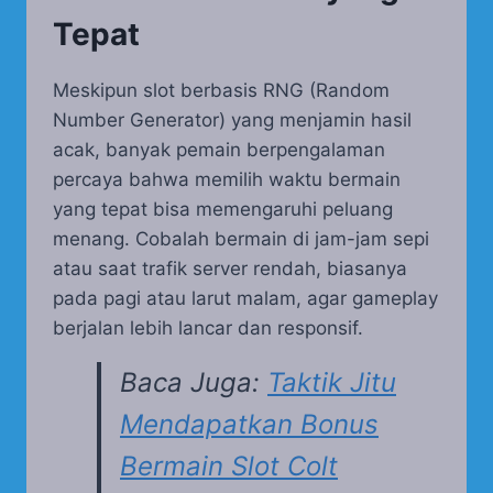
Tepat
Meskipun slot berbasis RNG (Random
Number Generator) yang menjamin hasil
acak, banyak pemain berpengalaman
percaya bahwa memilih waktu bermain
yang tepat bisa memengaruhi peluang
menang. Cobalah bermain di jam-jam sepi
atau saat trafik server rendah, biasanya
pada pagi atau larut malam, agar gameplay
berjalan lebih lancar dan responsif.
Baca Juga:
Taktik Jitu
Mendapatkan Bonus
Bermain Slot Colt