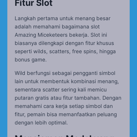
Fitur Slot
Langkah pertama untuk menang besar
adalah memahami bagaimana slot
Amazing Miceketeers bekerja. Slot ini
biasanya dilengkapi dengan fitur khusus
seperti wilds, scatters, free spins, hingga
bonus game.
Wild berfungsi sebagai pengganti simbol
lain untuk membentuk kombinasi menang,
sementara scatter sering kali memicu
putaran gratis atau fitur tambahan. Dengan
memahami cara kerja setiap simbol dan
fitur, pemain bisa memanfaatkan peluang
dengan lebih optimal.