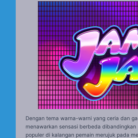
Dengan tema warna-warni yang ceria dan ga
menawarkan sensasi berbeda dibandingkan sl
populer di kalangan pemain merujuk pada me