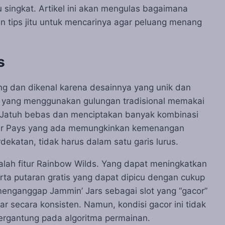
ingkat. Artikel ini akan mengulas bagaimana
n tips jitu untuk mencarinya agar peluang menang
s
 dan dikenal karena desainnya yang unik dan
asik yang menggunakan gulungan tradisional memakai
 Jatuh bebas dan menciptakan banyak kombinasi
uster Pays yang ada memungkinkan kemenangan
dekatan, tidak harus dalam satu garis lurus.
alah fitur Rainbow Wilds. Yang dapat meningkatkan
rta putaran gratis yang dapat dipicu dengan cukup
enganggap Jammin’ Jars sebagai slot yang “gacor”
 secara konsisten. Namun, kondisi gacor ini tidak
tergantung pada algoritma permainan.