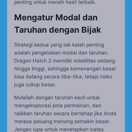
penting untuk meraih hasil terbaik.
Mengatur Modal dan
Taruhan dengan Bijak
Strategi kedua yang tak kalah penting
adalah pengelolaan modal dan taruhan.
Dragon Hatch 2 memiliki volatilitas sedang
hingga tinggi, sehingga kemenangan besar
bisa datang secara tiba-tiba, tetapi risiko
juga cukup besar.
Mulailah dengan taruhan kecil untuk
mengeksplorasi pola permainan, dan
naikkan taruhan secara bertahap jika Anda
merasa peluang menang semakin besar.
Jangan lupa untuk menetapkan batas