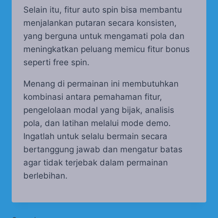
Selain itu, fitur auto spin bisa membantu
menjalankan putaran secara konsisten,
yang berguna untuk mengamati pola dan
meningkatkan peluang memicu fitur bonus
seperti free spin.
Menang di permainan ini membutuhkan
kombinasi antara pemahaman fitur,
pengelolaan modal yang bijak, analisis
pola, dan latihan melalui mode demo.
Ingatlah untuk selalu bermain secara
bertanggung jawab dan mengatur batas
agar tidak terjebak dalam permainan
berlebihan.