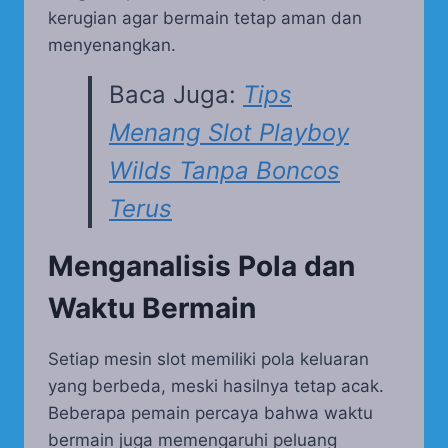
kerugian agar bermain tetap aman dan
menyenangkan.
Baca Juga:
Tips
Menang Slot Playboy
Wilds Tanpa Boncos
Terus
Menganalisis Pola dan
Waktu Bermain
Setiap mesin slot memiliki pola keluaran
yang berbeda, meski hasilnya tetap acak.
Beberapa pemain percaya bahwa waktu
bermain juga memengaruhi peluang