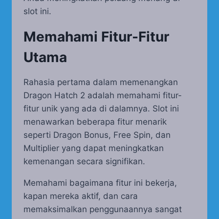
slot ini.
Memahami Fitur-Fitur
Utama
Rahasia pertama dalam memenangkan
Dragon Hatch 2 adalah memahami fitur-
fitur unik yang ada di dalamnya. Slot ini
menawarkan beberapa fitur menarik
seperti Dragon Bonus, Free Spin, dan
Multiplier yang dapat meningkatkan
kemenangan secara signifikan.
Memahami bagaimana fitur ini bekerja,
kapan mereka aktif, dan cara
memaksimalkan penggunaannya sangat