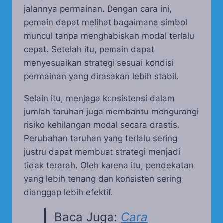
jalannya permainan. Dengan cara ini,
pemain dapat melihat bagaimana simbol
muncul tanpa menghabiskan modal terlalu
cepat. Setelah itu, pemain dapat
menyesuaikan strategi sesuai kondisi
permainan yang dirasakan lebih stabil.
Selain itu, menjaga konsistensi dalam
jumlah taruhan juga membantu mengurangi
risiko kehilangan modal secara drastis.
Perubahan taruhan yang terlalu sering
justru dapat membuat strategi menjadi
tidak terarah. Oleh karena itu, pendekatan
yang lebih tenang dan konsisten sering
dianggap lebih efektif.
Baca Juga:
Cara