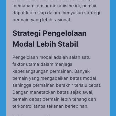
memahami dasar mekanisme ini, pemain
dapat lebih siap dalam menyusun strategi
bermain yang lebih rasional.
Strategi Pengelolaan
Modal Lebih Stabil
Pengelolaan modal adalah salah satu
faktor utama dalam menjaga
keberlangsungan permainan. Banyak
pemain yang mengabaikan batas modal
sehingga permainan berakhir terlalu cepat.
Dengan menetapkan batas sejak awal,
pemain dapat bermain lebih tenang dan
terkontrol tanpa tekanan berlebihan.