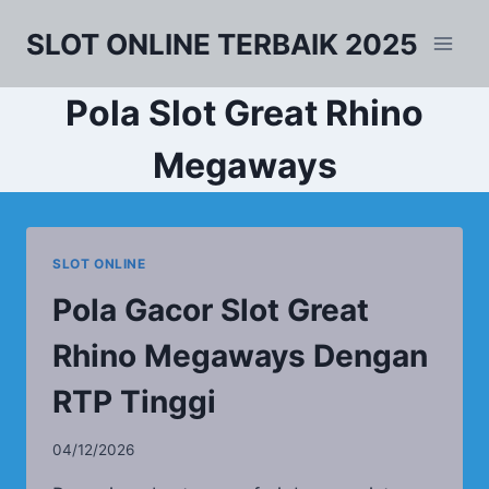
Skip
SLOT ONLINE TERBAIK 2025
to
content
Pola Slot Great Rhino
Megaways
SLOT ONLINE
Pola Gacor Slot Great
Rhino Megaways Dengan
RTP Tinggi
04/12/2026