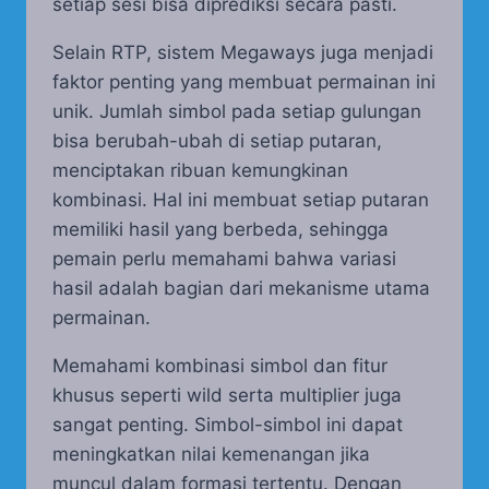
setiap sesi bisa diprediksi secara pasti.
Selain RTP, sistem Megaways juga menjadi
faktor penting yang membuat permainan ini
unik. Jumlah simbol pada setiap gulungan
bisa berubah-ubah di setiap putaran,
menciptakan ribuan kemungkinan
kombinasi. Hal ini membuat setiap putaran
memiliki hasil yang berbeda, sehingga
pemain perlu memahami bahwa variasi
hasil adalah bagian dari mekanisme utama
permainan.
Memahami kombinasi simbol dan fitur
khusus seperti wild serta multiplier juga
sangat penting. Simbol-simbol ini dapat
meningkatkan nilai kemenangan jika
muncul dalam formasi tertentu. Dengan