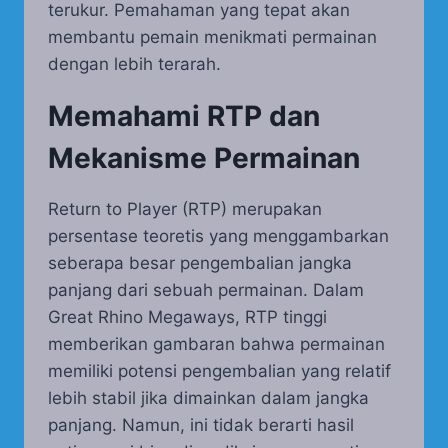
terukur. Pemahaman yang tepat akan
membantu pemain menikmati permainan
dengan lebih terarah.
Memahami RTP dan
Mekanisme Permainan
Return to Player (RTP) merupakan
persentase teoretis yang menggambarkan
seberapa besar pengembalian jangka
panjang dari sebuah permainan. Dalam
Great Rhino Megaways, RTP tinggi
memberikan gambaran bahwa permainan
memiliki potensi pengembalian yang relatif
lebih stabil jika dimainkan dalam jangka
panjang. Namun, ini tidak berarti hasil