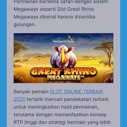
Permainan bertema safari dengan sistem
Megaways seperti Slot Great Rhino
Megaways dikenal karena dinamika
gulungan.
Banyak pemain
SLOT ONLINE TERBAIK
2025
tertarik mencari pendekatan terbaik
untuk meningkatkan hasil permainan,
terutama dengan memanfaatkan konsep
RTP tinggi dan strategi bermain yang lebih