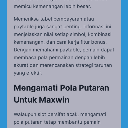
memicu kemenangan lebih besar.
Memeriksa tabel pembayaran atau
paytable juga sangat penting. Informasi ini
menjelaskan nilai setiap simbol, kombinasi
kemenangan, dan cara kerja fitur bonus.
Dengan memahami paytable, pemain dapat
membaca pola permainan dengan lebih
akurat dan merencanakan strategi taruhan
yang efektif.
Mengamati Pola Putaran
Untuk Maxwin
Walaupun slot bersifat acak, mengamati
pola putaran tetap membantu pemain