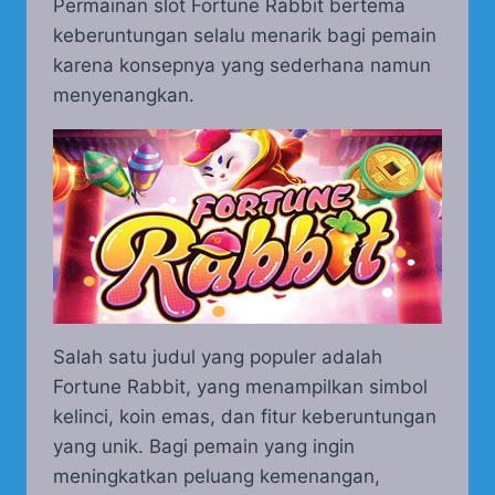
Permainan slot Fortune Rabbit bertema
keberuntungan selalu menarik bagi pemain
karena konsepnya yang sederhana namun
menyenangkan.
Salah satu judul yang populer adalah
Fortune Rabbit, yang menampilkan simbol
kelinci, koin emas, dan fitur keberuntungan
yang unik. Bagi pemain yang ingin
meningkatkan peluang kemenangan,