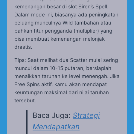
kemenangan besar di slot Siren’s Spell.
Dalam mode ini, biasanya ada peningkatan
peluang munculnya Wild tambahan atau
bahkan fitur pengganda (multiplier) yang
bisa membuat kemenangan melonjak
drastis.
Tips: Saat melihat dua Scatter mulai sering
muncul dalam 10-15 putaran, bersiaplah
menaikkan taruhan ke level menengah. Jika
Free Spins aktif, kamu akan mendapat
keuntungan maksimal dari nilai taruhan
tersebut.
Baca Juga:
Strategi
Mendapatkan