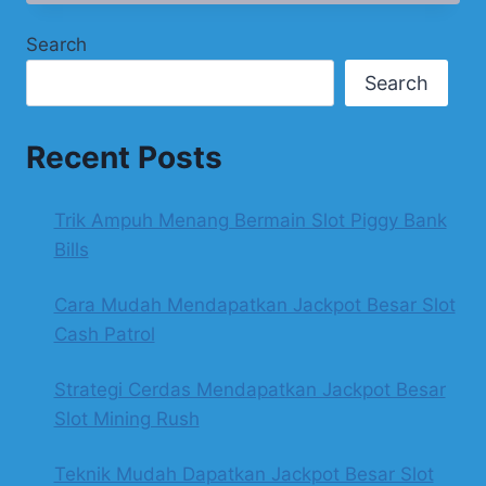
Search
Search
Recent Posts
Trik Ampuh Menang Bermain Slot Piggy Bank
Bills
Cara Mudah Mendapatkan Jackpot Besar Slot
Cash Patrol
Strategi Cerdas Mendapatkan Jackpot Besar
Slot Mining Rush
Teknik Mudah Dapatkan Jackpot Besar Slot