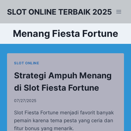
Skip
SLOT ONLINE TERBAIK 2025
to
content
Menang Fiesta Fortune
SLOT ONLINE
Strategi Ampuh Menang
di Slot Fiesta Fortune
07/27/2025
Slot Fiesta Fortune menjadi favorit banyak
pemain karena tema pesta yang ceria dan
fitur bonus yang menarik.