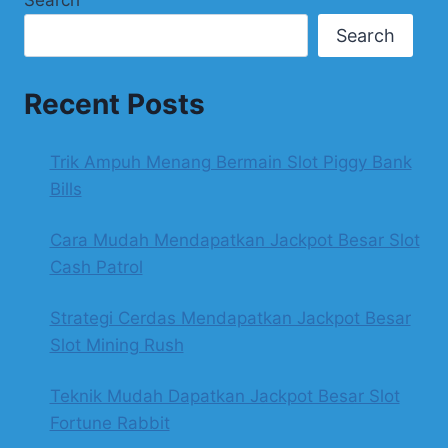
Search
Search
Recent Posts
Trik Ampuh Menang Bermain Slot Piggy Bank
Bills
Cara Mudah Mendapatkan Jackpot Besar Slot
Cash Patrol
Strategi Cerdas Mendapatkan Jackpot Besar
Slot Mining Rush
Teknik Mudah Dapatkan Jackpot Besar Slot
Fortune Rabbit