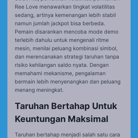
Ree Love menawarkan tingkat volatilitas
sedang, artinya kemenangan lebih stabil
namun jumlah jackpot bisa berbeda.
Pemain disarankan mencoba mode demo
terlebih dahulu untuk mengenali ritme
mesin, menilai peluang kombinasi simbol,
dan merencanakan strategi taruhan tanpa
risiko kehilangan saldo nyata. Dengan
memahami mekanisme, pengalaman
bermain lebih menyenangkan dan peluang
menang meningkat.
Taruhan Bertahap Untuk
Keuntungan Maksimal
Taruhan bertahap menjadi salah satu cara