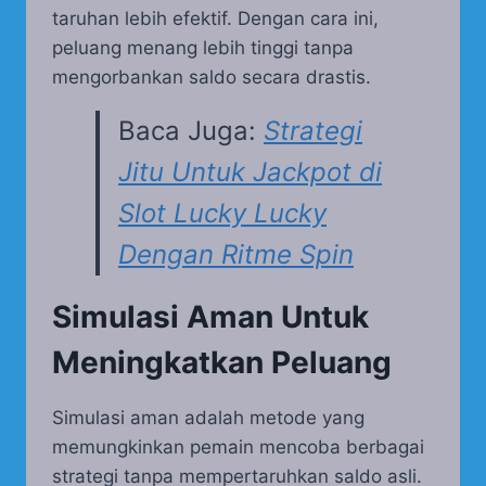
taruhan lebih efektif. Dengan cara ini,
peluang menang lebih tinggi tanpa
mengorbankan saldo secara drastis.
Baca Juga:
Strategi
Jitu Untuk Jackpot di
Slot Lucky Lucky
Dengan Ritme Spin
Simulasi Aman Untuk
Meningkatkan Peluang
Simulasi aman adalah metode yang
memungkinkan pemain mencoba berbagai
strategi tanpa mempertaruhkan saldo asli.