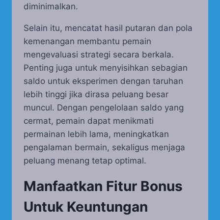
diminimalkan.
Selain itu, mencatat hasil putaran dan pola
kemenangan membantu pemain
mengevaluasi strategi secara berkala.
Penting juga untuk menyisihkan sebagian
saldo untuk eksperimen dengan taruhan
lebih tinggi jika dirasa peluang besar
muncul. Dengan pengelolaan saldo yang
cermat, pemain dapat menikmati
permainan lebih lama, meningkatkan
pengalaman bermain, sekaligus menjaga
peluang menang tetap optimal.
Manfaatkan Fitur Bonus
Untuk Keuntungan