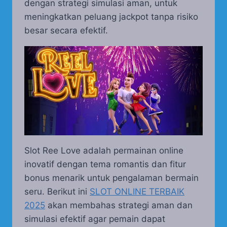
dengan strategi simulasi aman, untuk
meningkatkan peluang jackpot tanpa risiko
besar secara efektif.
Slot Ree Love adalah permainan online
inovatif dengan tema romantis dan fitur
bonus menarik untuk pengalaman bermain
seru. Berikut ini
SLOT ONLINE TERBAIK
2025
akan membahas strategi aman dan
simulasi efektif agar pemain dapat