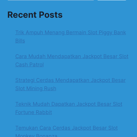
Recent Posts
Trik Ampuh Menang Bermain Slot Piggy Bank
Bills
Cara Mudah Mendapatkan Jackpot Besar Slot
Cash Patrol
Strategi Cerdas Mendapatkan Jackpot Besar
Slot Mining Rush
Teknik Mudah Dapatkan Jackpot Besar Slot
Fortune Rabbit
Temukan Cara Cerdas Jackpot Besar Slot
Monkey Bonanza