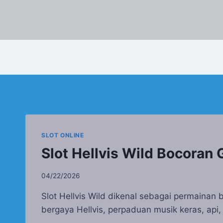
Skip
to
content
SLOT ONLINE
Slot Hellvis Wild Bocoran
04/22/2026
Slot Hellvis Wild dikenal sebagai permainan
bergaya Hellvis, perpaduan musik keras, api, 