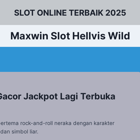
SLOT ONLINE TERBAIK 2025
Maxwin Slot Hellvis Wild
 Gacor Jackpot Lagi Terbuka
 bertema rock-and-roll neraka dengan karakter
dan simbol liar.