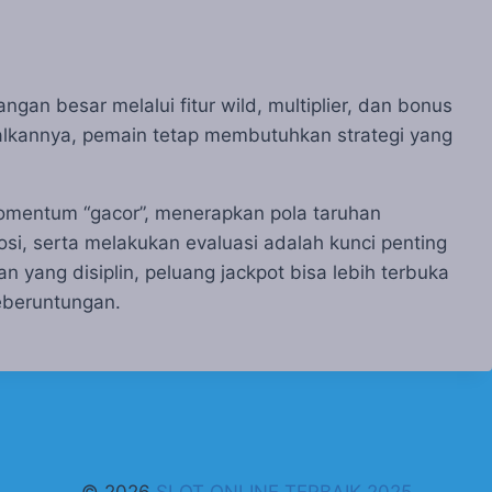
n besar melalui fitur wild, multiplier, dan bonus
lkannya, pemain tetap membutuhkan strategi yang
mentum “gacor”, menerapkan pola taruhan
i, serta melakukan evaluasi adalah kunci penting
n yang disiplin, peluang jackpot bisa lebih terbuka
eberuntungan.