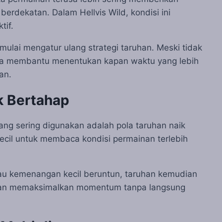
erdekatan. Dalam Hellvis Wild, kondisi ini
tif.
mulai mengatur ulang strategi taruhan. Meski tidak
bisa membantu menentukan kapan waktu yang lebih
an.
k Bertahap
ang sering digunakan adalah pola taruhan naik
cil untuk membaca kondisi permainan terlebih
au kemenangan kecil beruntun, taruhan kemudian
tujuan memaksimalkan momentum tanpa langsung