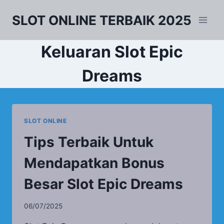
Skip
SLOT ONLINE TERBAIK 2025
to
content
Keluaran Slot Epic
Dreams
SLOT ONLINE
Tips Terbaik Untuk
Mendapatkan Bonus
Besar Slot Epic Dreams
06/07/2025