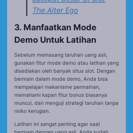
The Alter Ego
3. Manfaatkan Mode
Demo Untuk Latihan
Sebelum memasang taruhan uang asli,
gunakan fitur mode demo atau latihan yang
disediakan oleh banyak situs slot. Dengan
bermain dalam mode demo, Anda bisa
mempelajari mekanisme permainan,
memahami kapan fitur bonus biasanya
muncul, dan menguji strategi taruhan tanpa
risiko kerugian.
Latihan ini sangat penting agar saat
bermain dengan uang asli, Anda sudah