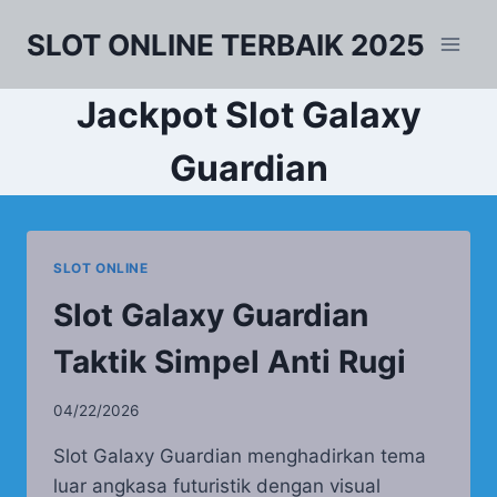
Skip
SLOT ONLINE TERBAIK 2025
to
content
Jackpot Slot Galaxy
Guardian
SLOT ONLINE
Slot Galaxy Guardian
Taktik Simpel Anti Rugi
04/22/2026
Slot Galaxy Guardian menghadirkan tema
luar angkasa futuristik dengan visual