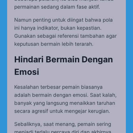
permainan sedang dalam fase aktif.
Namun penting untuk diingat bahwa pola
ini hanya indikator, bukan kepastian.
Gunakan sebagai referensi tambahan agar
keputusan bermain lebih terarah.
Hindari Bermain Dengan
Emosi
Kesalahan terbesar pemain biasanya
adalah bermain dengan emosi. Saat kalah,
banyak yang langsung menaikkan taruhan
secara agresif untuk mengejar kerugian.
Sebaliknya, saat menang, pemain sering
menjadi terlalu percaya diri dan akhirnya