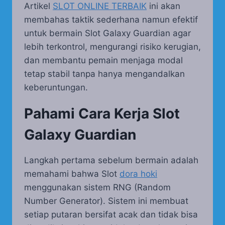
Artikel
SLOT ONLINE TERBAIK
ini akan
membahas taktik sederhana namun efektif
untuk bermain Slot Galaxy Guardian agar
lebih terkontrol, mengurangi risiko kerugian,
dan membantu pemain menjaga modal
tetap stabil tanpa hanya mengandalkan
keberuntungan.
Pahami Cara Kerja Slot
Galaxy Guardian
Langkah pertama sebelum bermain adalah
memahami bahwa Slot
dora hoki
menggunakan sistem RNG (Random
Number Generator). Sistem ini membuat
setiap putaran bersifat acak dan tidak bisa