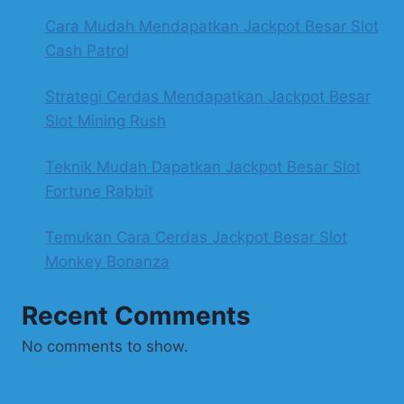
Cara Mudah Mendapatkan Jackpot Besar Slot
Cash Patrol
Strategi Cerdas Mendapatkan Jackpot Besar
Slot Mining Rush
Teknik Mudah Dapatkan Jackpot Besar Slot
Fortune Rabbit
Temukan Cara Cerdas Jackpot Besar Slot
Monkey Bonanza
Recent Comments
No comments to show.