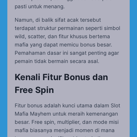
pasti untuk menang.
Namun, di balik sifat acak tersebut
terdapat struktur permainan seperti simbol
wild, scatter, dan fitur khusus bertema
mafia yang dapat memicu bonus besar.
Pemahaman dasar ini sangat penting agar
pemain tidak bermain secara asal.
Kenali Fitur Bonus dan
Free Spin
Fitur bonus adalah kunci utama dalam Slot
Mafia Mayhem untuk meraih kemenangan
besar. Free spin, multiplier, dan mode misi
mafia biasanya menjadi momen di mana