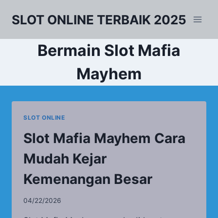
Skip
SLOT ONLINE TERBAIK 2025
to
content
Bermain Slot Mafia
Mayhem
SLOT ONLINE
Slot Mafia Mayhem Cara
Mudah Kejar
Kemenangan Besar
04/22/2026