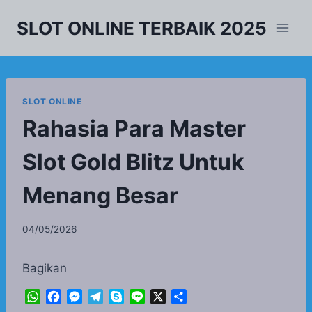
Skip
SLOT ONLINE TERBAIK 2025
to
content
SLOT ONLINE
Rahasia Para Master
Slot Gold Blitz Untuk
Menang Besar
04/05/2026
Bagikan
W
F
M
T
S
L
X
S