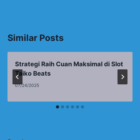
Similar Posts
Strategi Raih Cuan Maksimal di Slot
Taiko Beats
07/24/2025