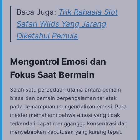
Baca Juga:
Trik Rahasia Slot
Safari Wilds Yang Jarang
Diketahui Pemula
Mengontrol Emosi dan
Fokus Saat Bermain
Salah satu perbedaan utama antara pemain
biasa dan pemain berpengalaman terletak
pada kemampuan mengendalikan emosi. Para
master memahami bahwa emosi yang tidak
terkendali dapat mengganggu konsentrasi dan
menyebabkan keputusan yang kurang tepat.