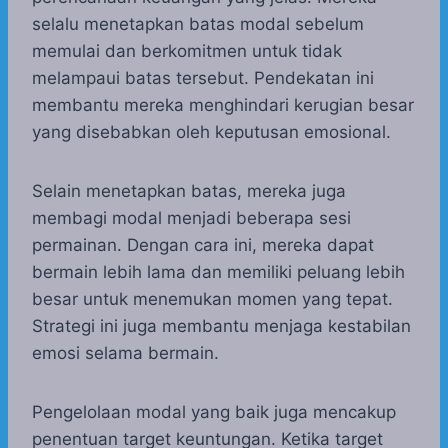
selalu menetapkan batas modal sebelum
memulai dan berkomitmen untuk tidak
melampaui batas tersebut. Pendekatan ini
membantu mereka menghindari kerugian besar
yang disebabkan oleh keputusan emosional.
Selain menetapkan batas, mereka juga
membagi modal menjadi beberapa sesi
permainan. Dengan cara ini, mereka dapat
bermain lebih lama dan memiliki peluang lebih
besar untuk menemukan momen yang tepat.
Strategi ini juga membantu menjaga kestabilan
emosi selama bermain.
Pengelolaan modal yang baik juga mencakup
penentuan target keuntungan. Ketika target