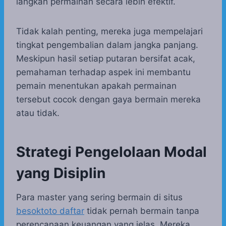
langkah permainan secara lebih efektif.
Tidak kalah penting, mereka juga mempelajari
tingkat pengembalian dalam jangka panjang.
Meskipun hasil setiap putaran bersifat acak,
pemahaman terhadap aspek ini membantu
pemain menentukan apakah permainan
tersebut cocok dengan gaya bermain mereka
atau tidak.
Strategi Pengelolaan Modal
yang Disiplin
Para master yang sering bermain di situs
besoktoto daftar
tidak pernah bermain tanpa
perencanaan keuangan yang jelas. Mereka