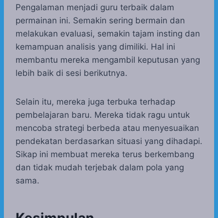
Pengalaman menjadi guru terbaik dalam
permainan ini. Semakin sering bermain dan
melakukan evaluasi, semakin tajam insting dan
kemampuan analisis yang dimiliki. Hal ini
membantu mereka mengambil keputusan yang
lebih baik di sesi berikutnya.
Selain itu, mereka juga terbuka terhadap
pembelajaran baru. Mereka tidak ragu untuk
mencoba strategi berbeda atau menyesuaikan
pendekatan berdasarkan situasi yang dihadapi.
Sikap ini membuat mereka terus berkembang
dan tidak mudah terjebak dalam pola yang
sama.