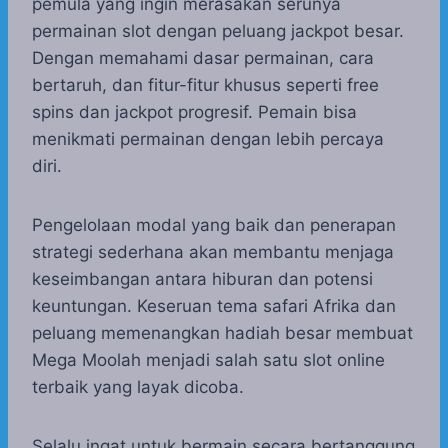
pemula yang ingin merasakan serunya
permainan slot dengan peluang jackpot besar.
Dengan memahami dasar permainan, cara
bertaruh, dan fitur-fitur khusus seperti free
spins dan jackpot progresif. Pemain bisa
menikmati permainan dengan lebih percaya
diri.
Pengelolaan modal yang baik dan penerapan
strategi sederhana akan membantu menjaga
keseimbangan antara hiburan dan potensi
keuntungan. Keseruan tema safari Afrika dan
peluang memenangkan hadiah besar membuat
Mega Moolah menjadi salah satu slot online
terbaik yang layak dicoba.
Selalu ingat untuk bermain secara bertanggung