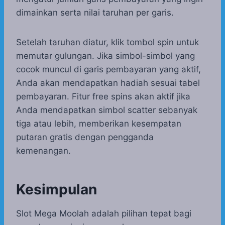
dimainkan serta nilai taruhan per garis.
Setelah taruhan diatur, klik tombol spin untuk
memutar gulungan. Jika simbol-simbol yang
cocok muncul di garis pembayaran yang aktif,
Anda akan mendapatkan hadiah sesuai tabel
pembayaran. Fitur free spins akan aktif jika
Anda mendapatkan simbol scatter sebanyak
tiga atau lebih, memberikan kesempatan
putaran gratis dengan pengganda
kemenangan.
Kesimpulan
Slot Mega Moolah adalah pilihan tepat bagi