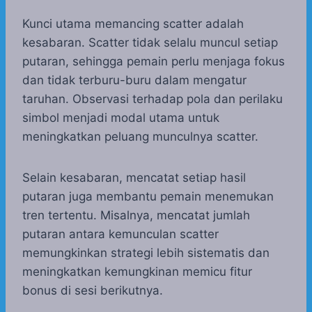
Kunci utama memancing scatter adalah
kesabaran. Scatter tidak selalu muncul setiap
putaran, sehingga pemain perlu menjaga fokus
dan tidak terburu-buru dalam mengatur
taruhan. Observasi terhadap pola dan perilaku
simbol menjadi modal utama untuk
meningkatkan peluang munculnya scatter.
Selain kesabaran, mencatat setiap hasil
putaran juga membantu pemain menemukan
tren tertentu. Misalnya, mencatat jumlah
putaran antara kemunculan scatter
memungkinkan strategi lebih sistematis dan
meningkatkan kemungkinan memicu fitur
bonus di sesi berikutnya.