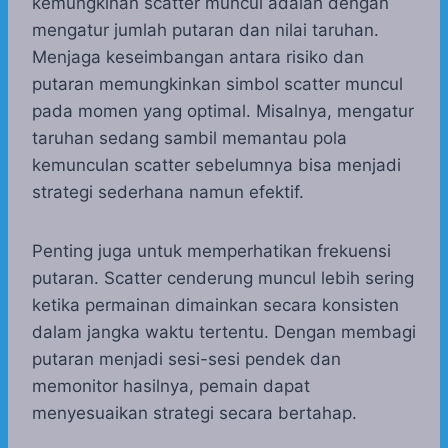
kemungkinan scatter muncul adalah dengan
mengatur jumlah putaran dan nilai taruhan.
Menjaga keseimbangan antara risiko dan
putaran memungkinkan simbol scatter muncul
pada momen yang optimal. Misalnya, mengatur
taruhan sedang sambil memantau pola
kemunculan scatter sebelumnya bisa menjadi
strategi sederhana namun efektif.
Penting juga untuk memperhatikan frekuensi
putaran. Scatter cenderung muncul lebih sering
ketika permainan dimainkan secara konsisten
dalam jangka waktu tertentu. Dengan membagi
putaran menjadi sesi-sesi pendek dan
memonitor hasilnya, pemain dapat
menyesuaikan strategi secara bertahap.