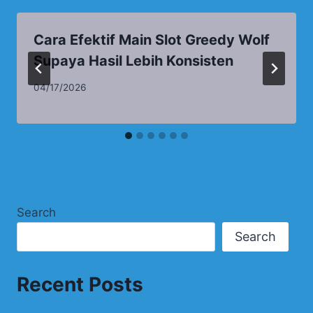
Cara Efektif Main Slot Greedy Wolf
Supaya Hasil Lebih Konsisten
04/17/2026
Search
Search
Recent Posts