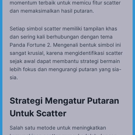
momentum terbaik untuk memicu fitur scatter
dan memaksimalkan hasil putaran.
Setiap simbol scatter memiliki tampilan khas
dan sering kali berhubungan dengan tema
Panda Fortune 2. Mengenali bentuk simbol ini
sangat krusial, karena mengidentifikasi scatter
sejak awal dapat membantu strategi bermain
lebih fokus dan mengurangi putaran yang sia-
sia.
Strategi Mengatur Putaran
Untuk Scatter
Salah satu metode untuk meningkatkan