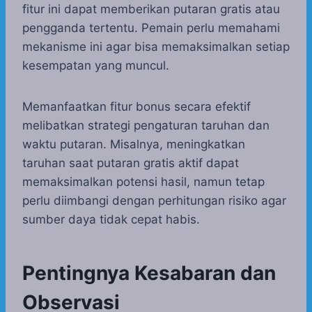
fitur ini dapat memberikan putaran gratis atau
pengganda tertentu. Pemain perlu memahami
mekanisme ini agar bisa memaksimalkan setiap
kesempatan yang muncul.
Memanfaatkan fitur bonus secara efektif
melibatkan strategi pengaturan taruhan dan
waktu putaran. Misalnya, meningkatkan
taruhan saat putaran gratis aktif dapat
memaksimalkan potensi hasil, namun tetap
perlu diimbangi dengan perhitungan risiko agar
sumber daya tidak cepat habis.
Pentingnya Kesabaran dan
Observasi