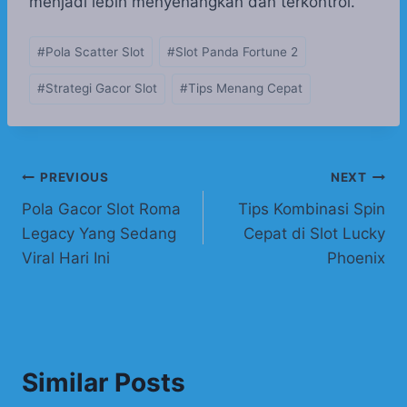
menjadi lebih menyenangkan dan terkontrol.
Post
#
Pola Scatter Slot
#
Slot Panda Fortune 2
Tags:
#
Strategi Gacor Slot
#
Tips Menang Cepat
Post
PREVIOUS
NEXT
Pola Gacor Slot Roma
Tips Kombinasi Spin
navigation
Legacy Yang Sedang
Cepat di Slot Lucky
Viral Hari Ini
Phoenix
Similar Posts