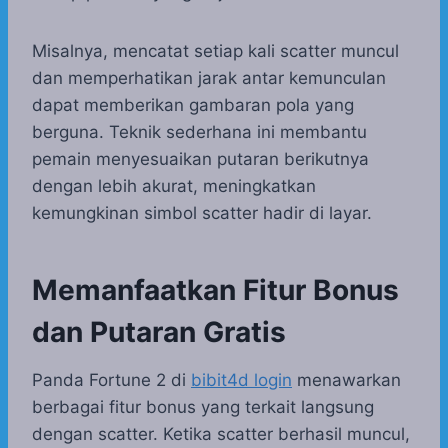
Misalnya, mencatat setiap kali scatter muncul
dan memperhatikan jarak antar kemunculan
dapat memberikan gambaran pola yang
berguna. Teknik sederhana ini membantu
pemain menyesuaikan putaran berikutnya
dengan lebih akurat, meningkatkan
kemungkinan simbol scatter hadir di layar.
Memanfaatkan Fitur Bonus
dan Putaran Gratis
Panda Fortune 2 di
bibit4d login
menawarkan
berbagai fitur bonus yang terkait langsung
dengan scatter. Ketika scatter berhasil muncul,