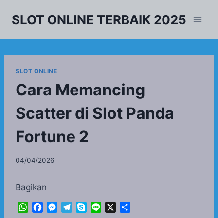
Skip
SLOT ONLINE TERBAIK 2025
to
content
SLOT ONLINE
Cara Memancing
Scatter di Slot Panda
Fortune 2
04/04/2026
Bagikan
W
F
M
T
S
L
X
S